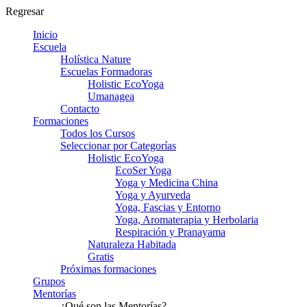
Regresar
Inicio
Escuela
Holística Nature
Escuelas Formadoras
Holistic EcoYoga
Umanagea
Contacto
Formaciones
Todos los Cursos
Seleccionar por Categorías
Holistic EcoYoga
EcoSer Yoga
Yoga y Medicina China
Yoga y Ayurveda
Yoga, Fascias y Entorno
Yoga, Aromaterapia y Herbolaria
Respiración y Pranayama
Naturaleza Habitada
Gratis
Próximas formaciones
Grupos
Mentorías
¿Qué son las Mentorías?