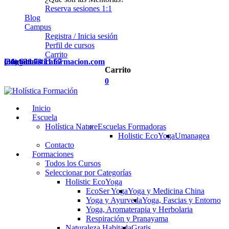
Reserva sesiones 1:1
Blog
Campus
Registra / Inicia sesión
Perfil de cursos
Carrito
Contacta
(34) 636 78 11 67
info@holisticaformacion.com
Carrito
0
Inicio
Escuela
Holística Nature
Escuelas Formadoras
Holistic EcoYoga
Umanagea
Contacto
Formaciones
Todos los Cursos
Seleccionar por Categorías
Holistic EcoYoga
EcoSer Yoga
Yoga y Medicina China
Yoga y Ayurveda
Yoga, Fascias y Entorno
Yoga, Aromaterapia y Herbolaria
Respiración y Pranayama
Naturaleza Habitada
Gratis