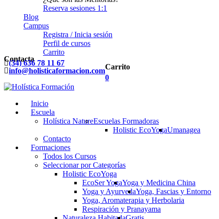
Reserva sesiones 1:1
Blog
Campus
Registra / Inicia sesión
Perfil de cursos
Carrito
Contacta
(34) 636 78 11 67
Carrito
info@holisticaformacion.com
0
Inicio
Escuela
Holística Nature
Escuelas Formadoras
Holistic EcoYoga
Umanagea
Contacto
Formaciones
Todos los Cursos
Seleccionar por Categorías
Holistic EcoYoga
EcoSer Yoga
Yoga y Medicina China
Yoga y Ayurveda
Yoga, Fascias y Entorno
Yoga, Aromaterapia y Herbolaria
Respiración y Pranayama
Naturaleza Habitada
Gratis