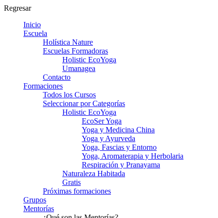
Regresar
Inicio
Escuela
Holística Nature
Escuelas Formadoras
Holistic EcoYoga
Umanagea
Contacto
Formaciones
Todos los Cursos
Seleccionar por Categorías
Holistic EcoYoga
EcoSer Yoga
Yoga y Medicina China
Yoga y Ayurveda
Yoga, Fascias y Entorno
Yoga, Aromaterapia y Herbolaria
Respiración y Pranayama
Naturaleza Habitada
Gratis
Próximas formaciones
Grupos
Mentorías
¿Qué son las Mentorías?