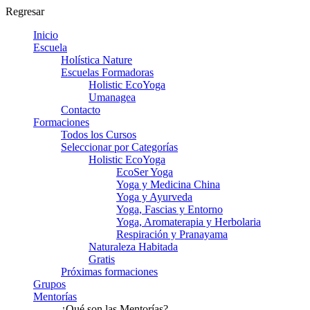
Regresar
Inicio
Escuela
Holística Nature
Escuelas Formadoras
Holistic EcoYoga
Umanagea
Contacto
Formaciones
Todos los Cursos
Seleccionar por Categorías
Holistic EcoYoga
EcoSer Yoga
Yoga y Medicina China
Yoga y Ayurveda
Yoga, Fascias y Entorno
Yoga, Aromaterapia y Herbolaria
Respiración y Pranayama
Naturaleza Habitada
Gratis
Próximas formaciones
Grupos
Mentorías
¿Qué son las Mentorías?