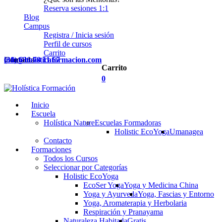
Reserva sesiones 1:1
Blog
Campus
Registra / Inicia sesión
Perfil de cursos
Carrito
Contacta
(34) 636 78 11 67
info@holisticaformacion.com
Carrito
0
Inicio
Escuela
Holística Nature
Escuelas Formadoras
Holistic EcoYoga
Umanagea
Contacto
Formaciones
Todos los Cursos
Seleccionar por Categorías
Holistic EcoYoga
EcoSer Yoga
Yoga y Medicina China
Yoga y Ayurveda
Yoga, Fascias y Entorno
Yoga, Aromaterapia y Herbolaria
Respiración y Pranayama
Naturaleza Habitada
Gratis