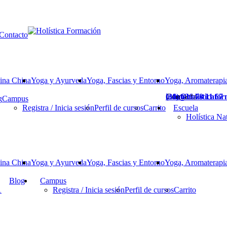
Contacto
ina China
Yoga y Ayurveda
Yoga, Fascias y Entorno
Yoga, Aromaterapia
Contacta
(34) 636 78 11 67
info@holisticafo
g
Campus
Registra / Inicia sesión
Perfil de cursos
Carrito
Escuela
Holística Na
ina China
Yoga y Ayurveda
Yoga, Fascias y Entorno
Yoga, Aromaterapia
Blog
Campus
1
Registra / Inicia sesión
Perfil de cursos
Carrito