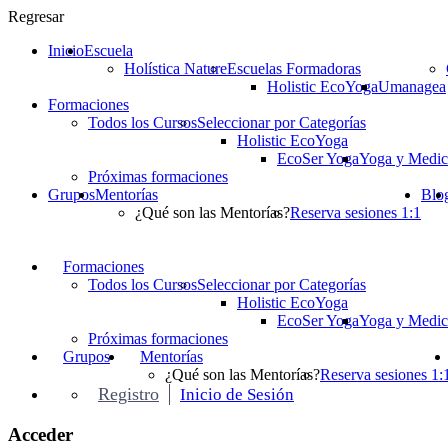
Regresar
Inicio
Escuela
Holística Nature
Escuelas Formadoras
Holistic EcoYoga
Umanagea
Formaciones
Todos los Cursos
Seleccionar por Categorías
Holistic EcoYoga
EcoSer Yoga
Yoga y Medic
Próximas formaciones
Grupos
Mentorías
Blo
¿Qué son las Mentorías?
Reserva sesiones 1:1
Formaciones
Todos los Cursos
Seleccionar por Categorías
Holistic EcoYoga
EcoSer Yoga
Yoga y Medic
Próximas formaciones
Grupos
Mentorías
¿Qué son las Mentorías?
Reserva sesiones 1:
Registro
Inicio de Sesión
Acceder