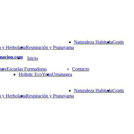
Naturaleza Habitada
Gratis
 y Herbolaria
Respiración y Pranayama
rmacion.com
Inicio
ture
Escuelas Formadoras
Contacto
Holistic EcoYoga
Umanagea
Naturaleza Habitada
Gratis
 y Herbolaria
Respiración y Pranayama