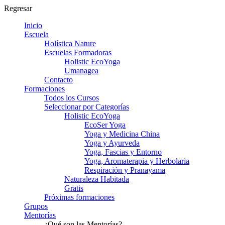
Regresar
Inicio
Escuela
Holística Nature
Escuelas Formadoras
Holistic EcoYoga
Umanagea
Contacto
Formaciones
Todos los Cursos
Seleccionar por Categorías
Holistic EcoYoga
EcoSer Yoga
Yoga y Medicina China
Yoga y Ayurveda
Yoga, Fascias y Entorno
Yoga, Aromaterapia y Herbolaria
Respiración y Pranayama
Naturaleza Habitada
Gratis
Próximas formaciones
Grupos
Mentorías
¿Qué son las Mentorías?