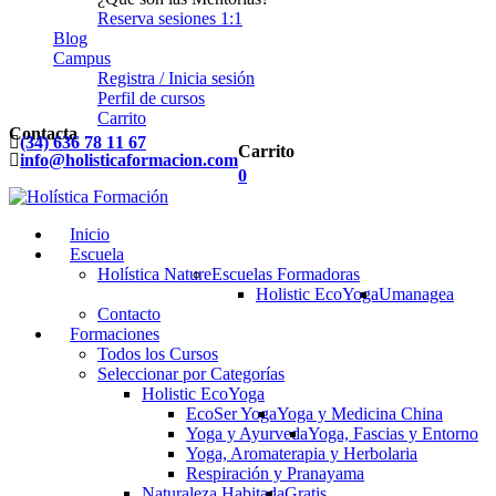
Reserva sesiones 1:1
Blog
Campus
Registra / Inicia sesión
Perfil de cursos
Carrito
Contacta
(34) 636 78 11 67
Carrito
info@holisticaformacion.com
0
Inicio
Escuela
Holística Nature
Escuelas Formadoras
Holistic EcoYoga
Umanagea
Contacto
Formaciones
Todos los Cursos
Seleccionar por Categorías
Holistic EcoYoga
EcoSer Yoga
Yoga y Medicina China
Yoga y Ayurveda
Yoga, Fascias y Entorno
Yoga, Aromaterapia y Herbolaria
Respiración y Pranayama
Naturaleza Habitada
Gratis