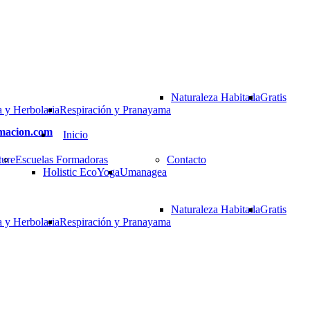
Naturaleza Habitada
Gratis
 y Herbolaria
Respiración y Pranayama
rmacion.com
Inicio
ture
Escuelas Formadoras
Contacto
Holistic EcoYoga
Umanagea
Naturaleza Habitada
Gratis
 y Herbolaria
Respiración y Pranayama