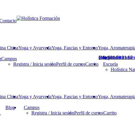
Contacto
ina China
Yoga y Ayurveda
Yoga, Fascias y Entorno
Yoga, Aromaterapia
Contacta
(34) 636 78 11 67
info@holisticafo
g
Campus
Registra / Inicia sesión
Perfil de cursos
Carrito
Escuela
Holística Na
ina China
Yoga y Ayurveda
Yoga, Fascias y Entorno
Yoga, Aromaterapia
Blog
Campus
1
Registra / Inicia sesión
Perfil de cursos
Carrito