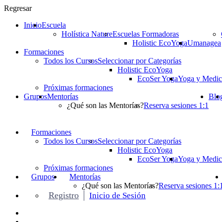
Regresar
Inicio
Escuela
Holística Nature
Escuelas Formadoras
Holistic EcoYoga
Umanagea
Formaciones
Todos los Cursos
Seleccionar por Categorías
Holistic EcoYoga
EcoSer Yoga
Yoga y Medic
Próximas formaciones
Grupos
Mentorías
Blo
¿Qué son las Mentorías?
Reserva sesiones 1:1
Formaciones
Todos los Cursos
Seleccionar por Categorías
Holistic EcoYoga
EcoSer Yoga
Yoga y Medic
Próximas formaciones
Grupos
Mentorías
¿Qué son las Mentorías?
Reserva sesiones 1:
Registro
Inicio de Sesión