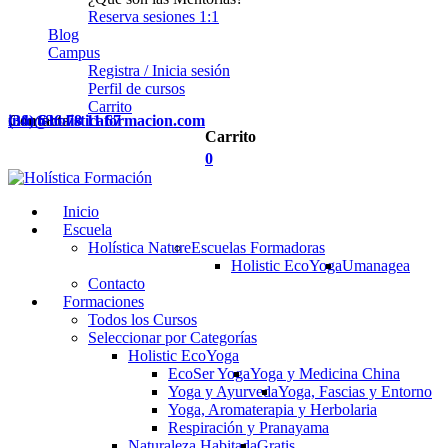
Reserva sesiones 1:1
Blog
Campus
Registra / Inicia sesión
Perfil de cursos
Carrito
Contacta
(34) 636 78 11 67
info@holisticaformacion.com
Carrito
0
Inicio
Escuela
Holística Nature
Escuelas Formadoras
Holistic EcoYoga
Umanagea
Contacto
Formaciones
Todos los Cursos
Seleccionar por Categorías
Holistic EcoYoga
EcoSer Yoga
Yoga y Medicina China
Yoga y Ayurveda
Yoga, Fascias y Entorno
Yoga, Aromaterapia y Herbolaria
Respiración y Pranayama
Naturaleza Habitada
Gratis