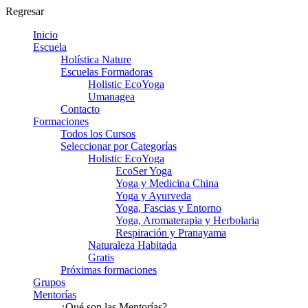
Regresar
Inicio
Escuela
Holística Nature
Escuelas Formadoras
Holistic EcoYoga
Umanagea
Contacto
Formaciones
Todos los Cursos
Seleccionar por Categorías
Holistic EcoYoga
EcoSer Yoga
Yoga y Medicina China
Yoga y Ayurveda
Yoga, Fascias y Entorno
Yoga, Aromaterapia y Herbolaria
Respiración y Pranayama
Naturaleza Habitada
Gratis
Próximas formaciones
Grupos
Mentorías
¿Qué son las Mentorías?