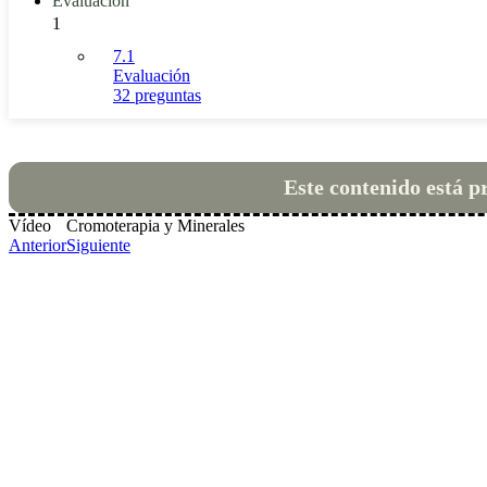
Evaluación
1
7.1
Evaluación
32 preguntas
Este contenido está p
Vídeo
Cromoterapia y Minerales
Anterior
Siguiente