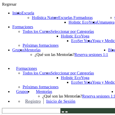
Regresar
Inicio
Escuela
Holística Nature
Escuelas Formadoras
Holistic EcoYoga
Umanagea
Formaciones
Todos los Cursos
Seleccionar por Categorías
Holistic EcoYoga
EcoSer Yoga
Yoga y Medic
Próximas formaciones
Grupos
Mentorías
Blo
¿Qué son las Mentorías?
Reserva sesiones 1:1
Formaciones
Todos los Cursos
Seleccionar por Categorías
Holistic EcoYoga
EcoSer Yoga
Yoga y Medic
Próximas formaciones
Grupos
Mentorías
¿Qué son las Mentorías?
Reserva sesiones 1:
Registro
Inicio de Sesión