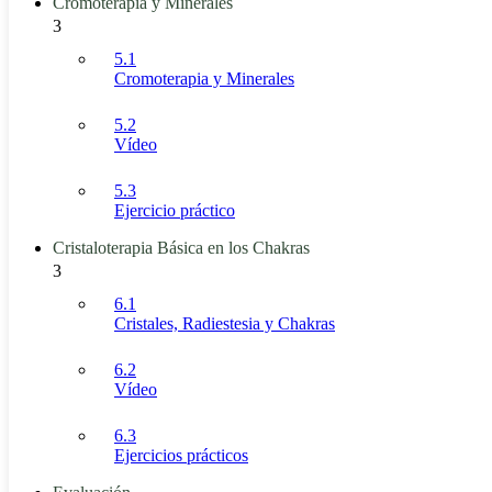
Cromoterapia y Minerales
3
5.1
Cromoterapia y Minerales
5.2
Vídeo
5.3
Ejercicio práctico
Cristaloterapia Básica en los Chakras
3
6.1
Cristales, Radiestesia y Chakras
6.2
Vídeo
6.3
Ejercicios prácticos