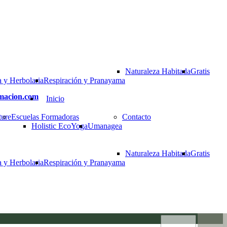
Naturaleza Habitada
Gratis
 y Herbolaria
Respiración y Pranayama
rmacion.com
Inicio
ture
Escuelas Formadoras
Contacto
Holistic EcoYoga
Umanagea
Naturaleza Habitada
Gratis
 y Herbolaria
Respiración y Pranayama