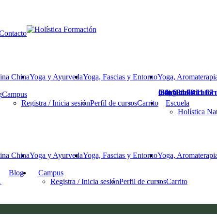
Contacto
ina China
Yoga y Ayurveda
Yoga, Fascias y Entorno
Yoga, Aromaterapia
Contacta
(34) 636 78 11 67
info@holisticafo
g
Campus
Registra / Inicia sesión
Perfil de cursos
Carrito
Escuela
Holística Na
ina China
Yoga y Ayurveda
Yoga, Fascias y Entorno
Yoga, Aromaterapia
Blog
Campus
1
Registra / Inicia sesión
Perfil de cursos
Carrito