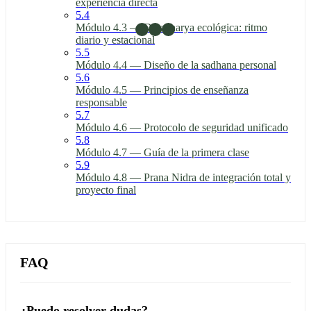
experiencia directa
5.4
Módulo 4.3 — Dinacharya ecológica: ritmo
diario y estacional
5.5
Módulo 4.4 — Diseño de la sadhana personal
5.6
Módulo 4.5 — Principios de enseñanza
responsable
5.7
Módulo 4.6 — Protocolo de seguridad unificado
5.8
Módulo 4.7 — Guía de la primera clase
5.9
Módulo 4.8 — Prana Nidra de integración total y
proyecto final
FAQ
¿Puedo resolver dudas?