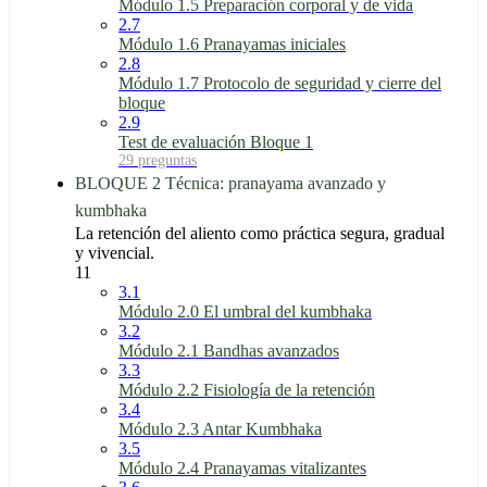
Módulo 1.5 Preparación corporal y de vida
2.7
Módulo 1.6 Pranayamas iniciales
2.8
Módulo 1.7 Protocolo de seguridad y cierre del
bloque
2.9
Test de evaluación Bloque 1
29 preguntas
BLOQUE 2 Técnica: pranayama avanzado y
kumbhaka
La retención del aliento como práctica segura, gradual
y vivencial.
11
3.1
Módulo 2.0 El umbral del kumbhaka
3.2
Módulo 2.1 Bandhas avanzados
3.3
Módulo 2.2 Fisiología de la retención
3.4
Módulo 2.3 Antar Kumbhaka
3.5
Módulo 2.4 Pranayamas vitalizantes