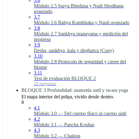
3.6
Módulo 2.5 Surya Bhedana y Nadi Shodhana
avanzado
3.7
Módulo 2.6 Bahya Kumbhaka y Nauli avanzado
3.8
Módulo 2.7 Sankhya pranayama y medición del
progreso
3.9
Desha, sankhya, kala y dirghatva (Copy)
3.10
Módulo 2.8 Protocolo de seguridad y cierre del
bloque
3.11
Test de evaluación BLOQUE 2
29 preguntas
BLOQUE 3 Profundidad: anatomía sutil y swara yoga
El mapa interior del prāṇa, vivido desde dentro.
8
4.1
Módulo 3.0 — Del cuerpo físico al cuerpo sutil
4.2
Módulo 3.1 — Pancha Koshas
4.3
Módulo 3.2 — Chakras