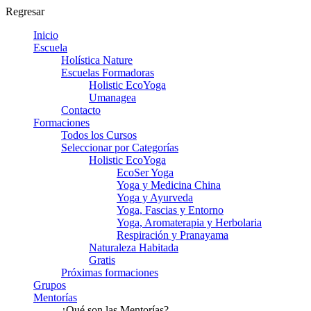
Regresar
Inicio
Escuela
Holística Nature
Escuelas Formadoras
Holistic EcoYoga
Umanagea
Contacto
Formaciones
Todos los Cursos
Seleccionar por Categorías
Holistic EcoYoga
EcoSer Yoga
Yoga y Medicina China
Yoga y Ayurveda
Yoga, Fascias y Entorno
Yoga, Aromaterapia y Herbolaria
Respiración y Pranayama
Naturaleza Habitada
Gratis
Próximas formaciones
Grupos
Mentorías
¿Qué son las Mentorías?