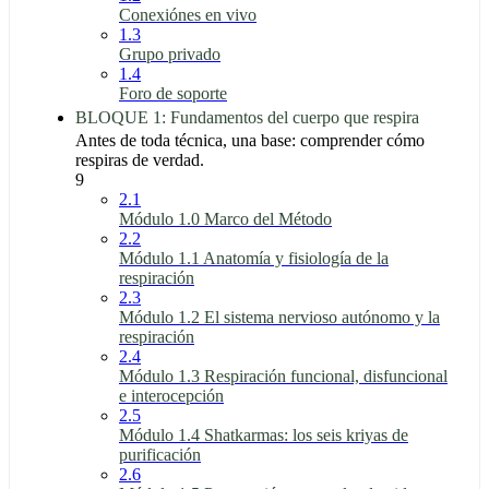
Conexiónes en vivo
1.3
Grupo privado
1.4
Foro de soporte
BLOQUE 1: Fundamentos del cuerpo que respira
Antes de toda técnica, una base: comprender cómo
respiras de verdad.
9
2.1
Módulo 1.0 Marco del Método
2.2
Módulo 1.1 Anatomía y fisiología de la
respiración
2.3
Módulo 1.2 El sistema nervioso autónomo y la
respiración
2.4
Módulo 1.3 Respiración funcional, disfuncional
e interocepción
2.5
Módulo 1.4 Shatkarmas: los seis kriyas de
purificación
2.6