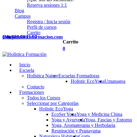
Reserva sesiones 1:1
Blog
Campus
Registra / Inicia sesión
Perfil de cursos
Carrito
Contacta
(34) 636 78 11 67
info@holisticaformacion.com
Carrito
0
Inicio
Escuela
Holística Nature
Escuelas Formadoras
Holistic EcoYoga
Umanagea
Contacto
Formaciones
Todos los Cursos
Seleccionar por Categorías
Holistic EcoYoga
EcoSer Yoga
Yoga y Medicina China
Yoga y Ayurveda
Yoga, Fascias y Entorno
Yoga, Aromaterapia y Herbolaria
Respiración y Pranayama
Naturaleza Habitada
Gratis