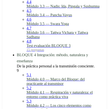
4.4
Módulo 3.3 — Nadis: Ida, Pingala y Sushumna
4.5
Módulo 3.4 — Pancha Vayus
4.6
Módulo 3.5 — Swara Yoga
4.7
Módulo 3.6 — Tattwa Vichara y Tattwa
Sadhana
4.8
Test evaluación BLOQUE 3
15 preguntas
BLOQUE 4 Integración: método, naturaleza y
enseñanza
De la práctica personal a la transmisión consciente.
9
5.1
Módulo 4.0 — Marco del Bloque: del
practicante al transmisor
5.2
Módulo 4.1 — Respiración y naturaleza: el
entorno como práctica viva
5.3
Módulo 4.2 — Los cinco elementos como