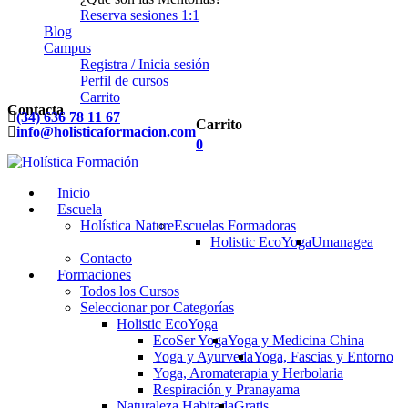
Reserva sesiones 1:1
Blog
Campus
Registra / Inicia sesión
Perfil de cursos
Carrito
Contacta
(34) 636 78 11 67
Carrito
info@holisticaformacion.com
0
Inicio
Escuela
Holística Nature
Escuelas Formadoras
Holistic EcoYoga
Umanagea
Contacto
Formaciones
Todos los Cursos
Seleccionar por Categorías
Holistic EcoYoga
EcoSer Yoga
Yoga y Medicina China
Yoga y Ayurveda
Yoga, Fascias y Entorno
Yoga, Aromaterapia y Herbolaria
Respiración y Pranayama
Naturaleza Habitada
Gratis