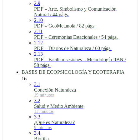
2.9
PDF – Arte, Simbolismo y Comunicación
Natural / 44 págs.
2.10
PDF – GeoMetanoia / 82 págs.
2.11
PDF – Ceremonias Estacionales / 54 págs.
2.12
PDF – Diarios de Naturaleza / 60 págs.
2.13
PDF – Facilitar sesiones – Metodología IIBN /
58 págs.
BASES DE ECOPSICOLOGÍA Y ECOTERAPIA
16
3.1
Conexión Naturaleza
19 minutos
3.2
Salud y Medio Ambiente
11 minutos
3.3
¿Qué es Naturaleza?
9 minutos
3.4
Biofilia