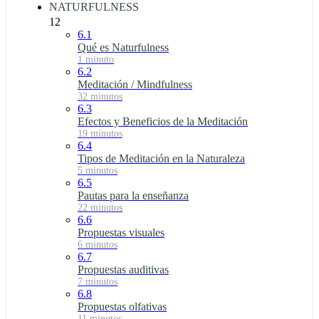
NATURFULNESS
12
6.1
Qué es Naturfulness
1 minuto
6.2
Meditación / Mindfulness
32 minutos
6.3
Efectos y Beneficios de la Meditación
19 minutos
6.4
Tipos de Meditación en la Naturaleza
5 minutos
6.5
Pautas para la enseñanza
22 minutos
6.6
Propuestas visuales
6 minutos
6.7
Propuestas auditivas
7 minutos
6.8
Propuestas olfativas
11 minutos