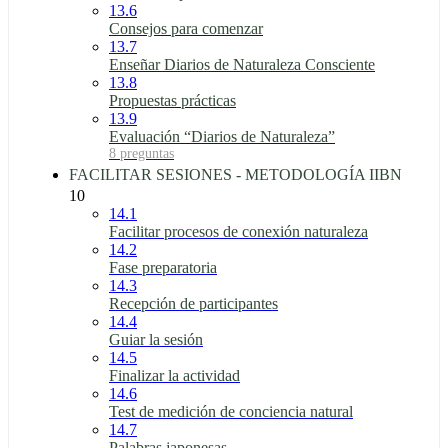
13.6
Consejos para comenzar
13.7
Enseñar Diarios de Naturaleza Consciente
13.8
Propuestas prácticas
13.9
Evaluación “Diarios de Naturaleza”
8 preguntas
FACILITAR SESIONES - METODOLOGÍA IIBN
10
14.1
Facilitar procesos de conexión naturaleza
14.2
Fase preparatoria
14.3
Recepción de participantes
14.4
Guiar la sesión
14.5
Finalizar la actividad
14.6
Test de medición de conciencia natural
14.7
Palabras japonesas