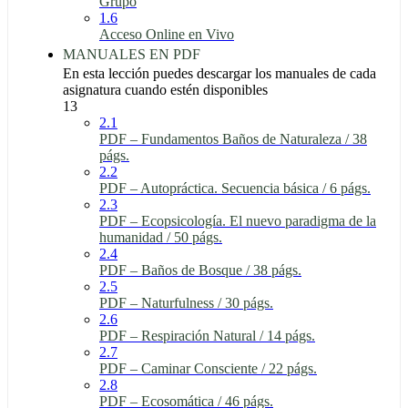
Grupo
1.6
Acceso Online en Vivo
MANUALES EN PDF
En esta lección puedes descargar los manuales de cada
asignatura cuando estén disponibles
13
2.1
PDF – Fundamentos Baños de Naturaleza / 38
págs.
2.2
PDF – Autopráctica. Secuencia básica / 6 págs.
2.3
PDF – Ecopsicología. El nuevo paradigma de la
humanidad / 50 págs.
2.4
PDF – Baños de Bosque / 38 págs.
2.5
PDF – Naturfulness / 30 págs.
2.6
PDF – Respiración Natural / 14 págs.
2.7
PDF – Caminar Consciente / 22 págs.
2.8
PDF – Ecosomática / 46 págs.