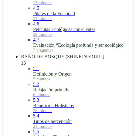
17 minutos
4.5
Pilares de la Felicidad
31 minutos
4.6
Películas Ecológicas conscientes
29 minutos
4.7
Evaluación “Ecología profunda y ser ecológico”
7 preguntas
BAÑO DE BOSQUE (SHINRIN YOKU)
13
5.1
Definición y Origen
9 minutos
5.2
Relajación primitiva
6 minutos
5.3
Beneficios Holísticos
26 minutos
5.4
Tipos de percepción
21 minutos
5.5