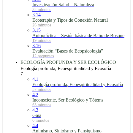
Investigación Salud – Naturaleza
32 minutos
3.14
Ecoterapia y Tipos de Conexión Natural
26 minutos
3.15
Autopráctica – Sesión básica de Baño de Bosque
19 minutos
3.16
Evaluación “Bases de Ecopsicología”
12 preguntas
ECOLOGÍA PROFUNDA Y SER ECOLÓGICO
Ecología profunda, Ecoespiritualidad y Ecosofía
7
4.1
Ecología profunda, Ecoespiritualidad y Ecosofía
57 minutos
4.2
Inconsciente, Ser Ecológico y Tótems
63 minutos
4.3
Gaia
6 minutos
4.4
Animismo, Sintoismo y Pansiquismo