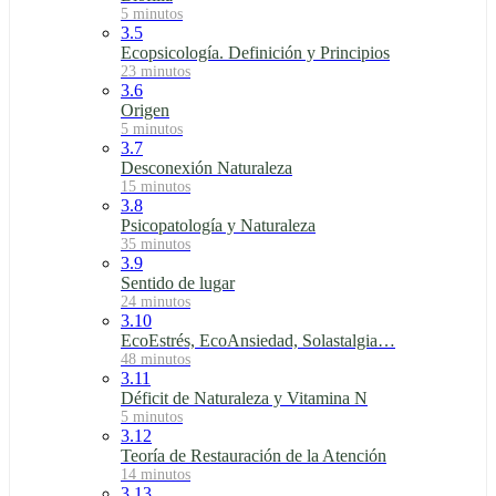
5 minutos
3.5
Ecopsicología. Definición y Principios
23 minutos
3.6
Origen
5 minutos
3.7
Desconexión Naturaleza
15 minutos
3.8
Psicopatología y Naturaleza
35 minutos
3.9
Sentido de lugar
24 minutos
3.10
EcoEstrés, EcoAnsiedad, Solastalgia…
48 minutos
3.11
Déficit de Naturaleza y Vitamina N
5 minutos
3.12
Teoría de Restauración de la Atención
14 minutos
3.13