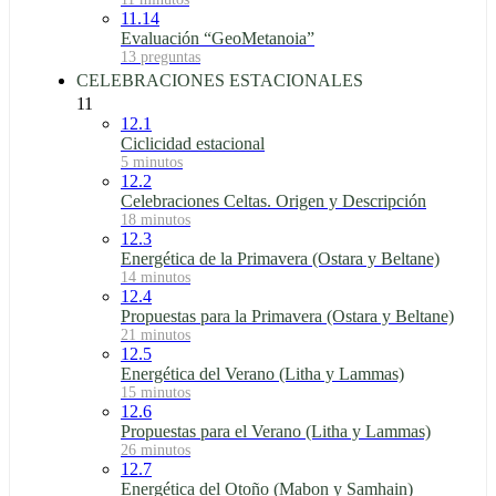
11.14
Evaluación “GeoMetanoia”
13 preguntas
CELEBRACIONES ESTACIONALES
11
12.1
Ciclicidad estacional
5 minutos
12.2
Celebraciones Celtas. Origen y Descripción
18 minutos
12.3
Energética de la Primavera (Ostara y Beltane)
14 minutos
12.4
Propuestas para la Primavera (Ostara y Beltane)
21 minutos
12.5
Energética del Verano (Litha y Lammas)
15 minutos
12.6
Propuestas para el Verano (Litha y Lammas)
26 minutos
12.7
Energética del Otoño (Mabon y Samhain)