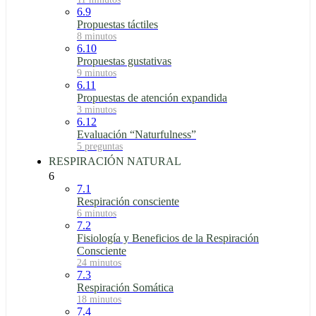
6.9
Propuestas táctiles
8 minutos
6.10
Propuestas gustativas
9 minutos
6.11
Propuestas de atención expandida
3 minutos
6.12
Evaluación “Naturfulness”
5 preguntas
RESPIRACIÓN NATURAL
6
7.1
Respiración consciente
6 minutos
7.2
Fisiología y Beneficios de la Respiración
Consciente
24 minutos
7.3
Respiración Somática
18 minutos
7.4