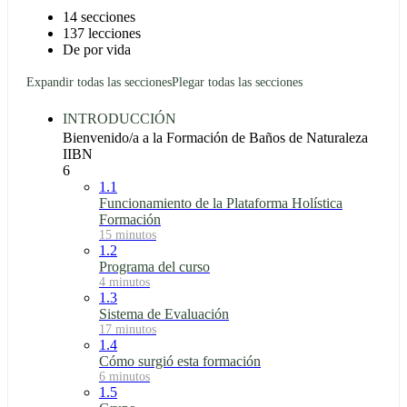
14 secciones
137 lecciones
De por vida
Expandir todas las secciones
Plegar todas las secciones
INTRODUCCIÓN
Bienvenido/a a la Formación de Baños de Naturaleza
IIBN
6
1.1
Funcionamiento de la Plataforma Holística
Formación
15 minutos
1.2
Programa del curso
4 minutos
1.3
Sistema de Evaluación
17 minutos
1.4
Cómo surgió esta formación
6 minutos
1.5