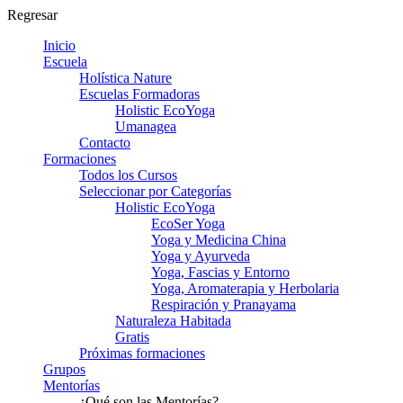
Regresar
Inicio
Escuela
Holística Nature
Escuelas Formadoras
Holistic EcoYoga
Umanagea
Contacto
Formaciones
Todos los Cursos
Seleccionar por Categorías
Holistic EcoYoga
EcoSer Yoga
Yoga y Medicina China
Yoga y Ayurveda
Yoga, Fascias y Entorno
Yoga, Aromaterapia y Herbolaria
Respiración y Pranayama
Naturaleza Habitada
Gratis
Próximas formaciones
Grupos
Mentorías
¿Qué son las Mentorías?