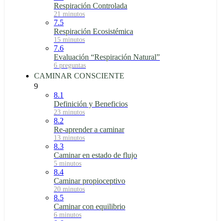
Respiración Controlada
21 minutos
7.5
Respiración Ecosistémica
15 minutos
7.6
Evaluación “Respiración Natural”
6 preguntas
CAMINAR CONSCIENTE
9
8.1
Definición y Beneficios
23 minutos
8.2
Re-aprender a caminar
13 minutos
8.3
Caminar en estado de flujo
5 minutos
8.4
Caminar propioceptivo
20 minutos
8.5
Caminar con equilibrio
6 minutos