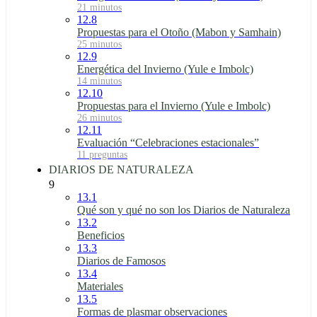
21 minutos
12.8
Propuestas para el Otoño (Mabon y Samhain)
25 minutos
12.9
Energética del Invierno (Yule e Imbolc)
14 minutos
12.10
Propuestas para el Invierno (Yule e Imbolc)
26 minutos
12.11
Evaluación “Celebraciones estacionales”
11 preguntas
DIARIOS DE NATURALEZA
9
13.1
Qué son y qué no son los Diarios de Naturaleza
13.2
Beneficios
13.3
Diarios de Famosos
13.4
Materiales
13.5
Formas de plasmar observaciones