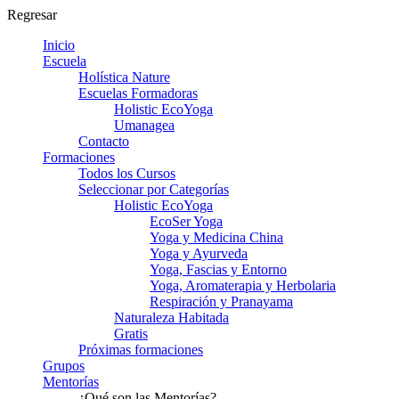
Regresar
Inicio
Escuela
Holística Nature
Escuelas Formadoras
Holistic EcoYoga
Umanagea
Contacto
Formaciones
Todos los Cursos
Seleccionar por Categorías
Holistic EcoYoga
EcoSer Yoga
Yoga y Medicina China
Yoga y Ayurveda
Yoga, Fascias y Entorno
Yoga, Aromaterapia y Herbolaria
Respiración y Pranayama
Naturaleza Habitada
Gratis
Próximas formaciones
Grupos
Mentorías
¿Qué son las Mentorías?