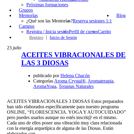
Próximas formaciones
Grupos
Mentorías
Blog
¿Qué son las Mentorías?
Reserva sesiones 1:1
Campus
Registra / Inicia sesión
Perfil de cursos
Carrito
Registro
Inicio de Sesión
23
julio
ACEITES VIBRACIONALES DE
LAS 3 DIOSAS
publicado por
Helena Chacón
Categorías
Aroma Crystal®
,
Aromaterapia
,
AromaYoga
,
Terapias Naturales
ACEITES VIBRACIONALES 3 DIOSAS Estos preparados
han sido elaborados específicamente para nuestro programa
ONLINE, “FLORESCENCIA. YOGA Y AUTOCUIDADO”
pero puedes usarlos aunque no estés inscrit@ en el mismo.
Cada uno de ellos posee una vibración muy clara relacionada
con la energía arquetípica de alguna de las Diosas. Están
elaborados con …