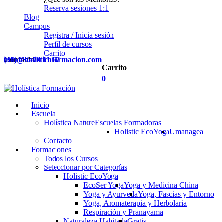
Reserva sesiones 1:1
Blog
Campus
Registra / Inicia sesión
Perfil de cursos
Carrito
Contacta
(34) 636 78 11 67
info@holisticaformacion.com
Carrito
0
Inicio
Escuela
Holística Nature
Escuelas Formadoras
Holistic EcoYoga
Umanagea
Contacto
Formaciones
Todos los Cursos
Seleccionar por Categorías
Holistic EcoYoga
EcoSer Yoga
Yoga y Medicina China
Yoga y Ayurveda
Yoga, Fascias y Entorno
Yoga, Aromaterapia y Herbolaria
Respiración y Pranayama
Naturaleza Habitada
Gratis