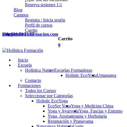
Reserva sesiones 1:1
Blog
Campus
Registra / Inicia sesión
Perfil de cursos
Carrito
Contacta
(34) 636 78 11 67
info@holisticaformacion.com
Carrito
0
Inicio
Escuela
Holística Nature
Escuelas Formadoras
Holistic EcoYoga
Umanagea
Contacto
Formaciones
Todos los Cursos
Seleccionar por Categorías
Holistic EcoYoga
EcoSer Yoga
Yoga y Medicina China
Yoga y Ayurveda
Yoga, Fascias y Entorno
Yoga, Aromaterapia y Herbolaria
Respiración y Pranayama
Naturaleza Habitada
Gratis