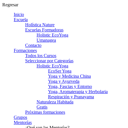
Regresar
Inicio
Escuela
Holística Nature
Escuelas Formadoras
Holistic EcoYoga
Umanagea
Contacto
Formaciones
Todos los Cursos
Seleccionar por Categorías
Holistic EcoYoga
EcoSer Yoga
Yoga y Medicina China
Yoga y Ayurveda
Yoga, Fascias y Entorno
Yoga, Aromaterapia y Herbolaria
Respiración y Pranayama
Naturaleza Habitada
Gratis
Próximas formaciones
Grupos
Mentorías
¿Qué son las Mentorías?