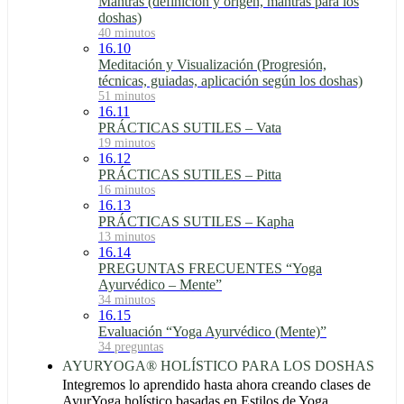
Mantras (definición y origen, mantras para los
doshas)
40 minutos
16.10
Meditación y Visualización (Progresión,
técnicas, guiadas, aplicación según los doshas)
51 minutos
16.11
PRÁCTICAS SUTILES – Vata
19 minutos
16.12
PRÁCTICAS SUTILES – Pitta
16 minutos
16.13
PRÁCTICAS SUTILES – Kapha
13 minutos
16.14
PREGUNTAS FRECUENTES “Yoga
Ayurvédico – Mente”
34 minutos
16.15
Evaluación “Yoga Ayurvédico (Mente)”
34 preguntas
AYURYOGA® HOLÍSTICO PARA LOS DOSHAS
Integremos lo aprendido hasta ahora creando clases de
AyurYoga holístico basadas en Estilos de Yoga,