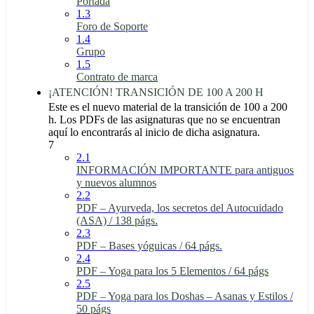
Portada
1.3
Foro de Soporte
1.4
Grupo
1.5
Contrato de marca
¡ATENCIÓN! TRANSICIÓN DE 100 A 200 H
Este es el nuevo material de la transición de 100 a 200
h. Los PDFs de las asignaturas que no se encuentran
aquí lo encontrarás al inicio de dicha asignatura.
7
2.1
INFORMACIÓN IMPORTANTE para antiguos
y nuevos alumnos
2.2
PDF – Ayurveda, los secretos del Autocuidado
(ASA) / 138 págs.
2.3
PDF – Bases yóguicas / 64 págs.
2.4
PDF – Yoga para los 5 Elementos / 64 págs
2.5
PDF – Yoga para los Doshas – Asanas y Estilos /
50 págs