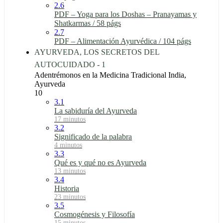
2.6
PDF – Yoga para los Doshas – Pranayamas y
Shatkarmas / 58 págs
2.7
PDF – Alimentación Ayurvédica / 104 págs
AYURVEDA, LOS SECRETOS DEL
AUTOCUIDADO - 1
Adentrémonos en la Medicina Tradicional India,
Ayurveda
10
3.1
La sabiduría del Ayurveda
17 minutos
3.2
Significado de la palabra
4 minutos
3.3
Qué es y qué no es Ayurveda
13 minutos
3.4
Historia
23 minutos
3.5
Cosmogénesis y Filosofía
15 minutos