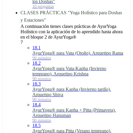
los Doshas”
10 preguntas
CLASES PRÁCTICAS "Yoga Holístico para Doshas
y Estaciones"
A continuación tienes clases prácticas de AyurYoga
Holístico con la aplicación de lo aprendido hasta ahora
en el bloque 2 de AyurYoga®
7
18.1
AyurYoga® para Vata (Otoño). Arquetipo Rama
90 minutos
18.2
AyurYoga® para Vata-Kapha (Invierno
temprano). Arquetipo Krishna
90 minutos
18.3
AyurYoga® para Kapha (Invierno tardío).
Arquetipo Shiva
90 minutos
18.4
AyurYoga® para Kapha + Pitta (Primavera).
Arquetipo Hanuman
90 minutos
18.5
AyurYoga® para Pitta (Verano temprano).