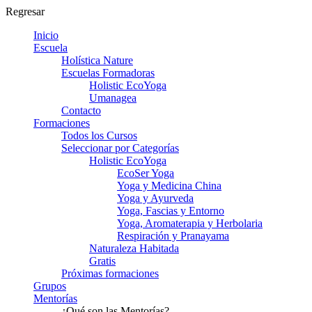
Regresar
Inicio
Escuela
Holística Nature
Escuelas Formadoras
Holistic EcoYoga
Umanagea
Contacto
Formaciones
Todos los Cursos
Seleccionar por Categorías
Holistic EcoYoga
EcoSer Yoga
Yoga y Medicina China
Yoga y Ayurveda
Yoga, Fascias y Entorno
Yoga, Aromaterapia y Herbolaria
Respiración y Pranayama
Naturaleza Habitada
Gratis
Próximas formaciones
Grupos
Mentorías
¿Qué son las Mentorías?