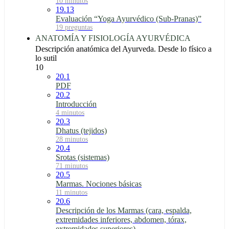
10 minutos
19.13
Evaluación “Yoga Ayurvédico (Sub-Pranas)”
19 preguntas
ANATOMÍA Y FISIOLOGÍA AYURVÉDICA
Descripción anatómica del Ayurveda. Desde lo físico a
lo sutil
10
20.1
PDF
20.2
Introducción
4 minutos
20.3
Dhatus (tejidos)
28 minutos
20.4
Srotas (sistemas)
71 minutos
20.5
Marmas. Nociones básicas
11 minutos
20.6
Descripción de los Marmas (cara, espalda,
extremidades inferiores, abdomen, tórax,
extremidades superiores)