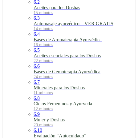
6.2
Aceites para los Doshas
15 minutos
6.3
Automasaje ayurvédico – VER GRATIS
14 minutos
6.4
Bases de Aromaterapia Ayurvédica
16 minutos
6.5
Aceites esenciales para los Doshas
22 minutos
6.6
Bases de Gemoterapia Ayurvédica
24 minutos
6.7
Minerales para los Doshas
11 minutos
6.8
Ciclos Femeninos y Ayurveda
12 minutos
6.9
Mujer y Doshas
20 minutos
6.10
Evaluación “Autocuidado”