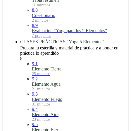
Tabla resumen
11 minutos
8.8
Cuestionario
2 minutos
8.9
Evaluación “Yoga para los 5 Elementos”
7 preguntas
CLASES PRÁCTICAS "Yoga 5 Elementos"
Prepara tu esterilla y material de práctica y a poner en
práctica lo aprendido
8
9.1
Elemento Tierra
25 minutos
9.2
Elemento Agua
21 minutos
9.3
Elemento Fuego
31 minutos
9.4
Elemento Aire
23 minutos
9.5
Elemento Éter