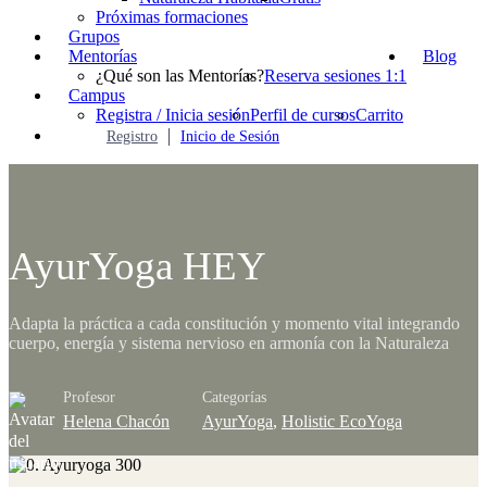
Próximas formaciones
Grupos
Mentorías
Blog
¿Qué son las Mentorías?
Reserva sesiones 1:1
Campus
Registra / Inicia sesión
Perfil de cursos
Carrito
Registro
Inicio de Sesión
AyurYoga HEY
Adapta la práctica a cada constitución y momento vital integrando
cuerpo, energía y sistema nervioso en armonía con la Naturaleza
Profesor
Categorías
Helena Chacón
AyurYoga
,
Holistic EcoYoga