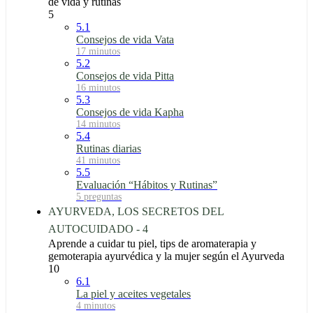
de vida y rutinas
5
5.1
Consejos de vida Vata
17 minutos
5.2
Consejos de vida Pitta
16 minutos
5.3
Consejos de vida Kapha
14 minutos
5.4
Rutinas diarias
41 minutos
5.5
Evaluación “Hábitos y Rutinas”
5 preguntas
AYURVEDA, LOS SECRETOS DEL
AUTOCUIDADO - 4
Aprende a cuidar tu piel, tips de aromaterapia y
gemoterapia ayurvédica y la mujer según el Ayurveda
10
6.1
La piel y aceites vegetales
4 minutos