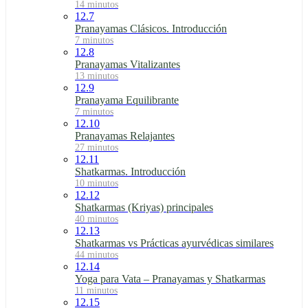
14 minutos
12.7
Pranayamas Clásicos. Introducción
7 minutos
12.8
Pranayamas Vitalizantes
13 minutos
12.9
Pranayama Equilibrante
7 minutos
12.10
Pranayamas Relajantes
27 minutos
12.11
Shatkarmas. Introducción
10 minutos
12.12
Shatkarmas (Kriyas) principales
40 minutos
12.13
Shatkarmas vs Prácticas ayurvédicas similares
44 minutos
12.14
Yoga para Vata – Pranayamas y Shatkarmas
11 minutos
12.15