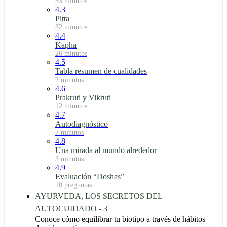
33 minutos
4.3
Pitta
32 minutos
4.4
Kapha
26 minutos
4.5
Tabla resumen de cualidades
2 minutos
4.6
Prakruti y Vikruti
12 minutos
4.7
Autodiagnóstico
7 minutos
4.8
Una mirada al mundo alrededor
3 minutos
4.9
Evaluación “Doshas”
10 preguntas
AYURVEDA, LOS SECRETOS DEL
AUTOCUIDADO - 3
Conoce cómo equilibrar tu biotipo a través de hábitos