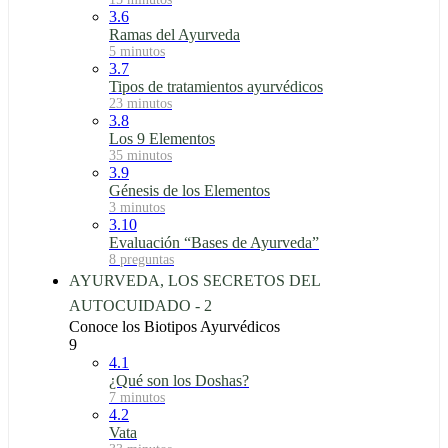
3.6
Ramas del Ayurveda
5 minutos
3.7
Tipos de tratamientos ayurvédicos
23 minutos
3.8
Los 9 Elementos
35 minutos
3.9
Génesis de los Elementos
3 minutos
3.10
Evaluación “Bases de Ayurveda”
8 preguntas
AYURVEDA, LOS SECRETOS DEL
AUTOCUIDADO - 2
Conoce los Biotipos Ayurvédicos
9
4.1
¿Qué son los Doshas?
7 minutos
4.2
Vata