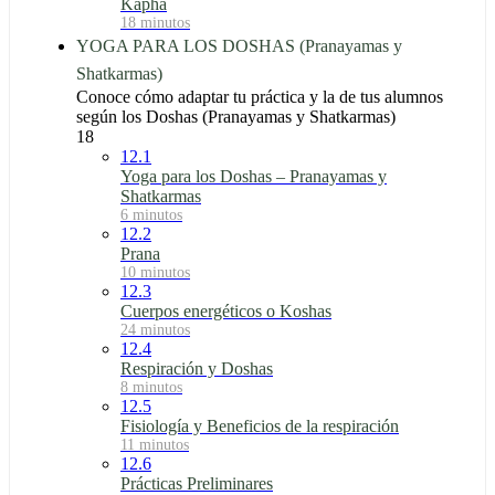
Kapha
18 minutos
YOGA PARA LOS DOSHAS (Pranayamas y
Shatkarmas)
Conoce cómo adaptar tu práctica y la de tus alumnos
según los Doshas (Pranayamas y Shatkarmas)
18
12.1
Yoga para los Doshas – Pranayamas y
Shatkarmas
6 minutos
12.2
Prana
10 minutos
12.3
Cuerpos energéticos o Koshas
24 minutos
12.4
Respiración y Doshas
8 minutos
12.5
Fisiología y Beneficios de la respiración
11 minutos
12.6
Prácticas Preliminares