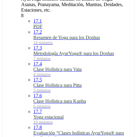
Asanas, Pranayama, Meditación, Mantras, Deidades,
Estaciones, etc.
8
17.1
PDF
17.2
Resumen de Yoga para los Doshas
14 minutos
17.3
Metodología AyurYoga® para los Doshas
7 minutos
17.4
Clase Holística para Vata
4 minutos
17.5
Clase Holística para Pitta
5 minutos
17.6
Clase Holística para Kapha
6 minutos
17.7
Yoga estacional
19 minutos
17.8
Evaluación “Clases holísticas AyurYoga® para