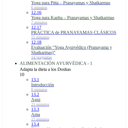
Yoga para Pitta – Pranayamas y Shatkarmas
6 minutos
12.16
Yoga para Kapha – Pranayamas y Shatkarmas
7 minutos
12.17
PRÁCTICA de PRANAYAMAS CLÁSICOS
55 minutos
12.18
Evaluación “Yoga Ayurvédico (Pranayama y
Shatkarmas)”
14 preguntas
ALIMENTACIÓN AYURVÉDICA - 1
Adapta la dieta a los Doshas
10
13.1
Introducción
8 minutos
13.2
Agni
21 minutos
13.3
Ama
15 minutos
13.4