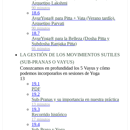
Arquetipo Lakshmi
90 minutos
18.6
AyurYoga® para Pitta + Vata (Verano tardío).
Arquetipo Parvati
90 minutos
18.7
AyurYoga® para la Belleza (Dosha Pitta y
Subdosha Ranjaka Pitta)
66 minutos
LA GESTIÓN DE LOS MOVIMIENTOS SUTILES
(SUB-PRANAS O VAYUS)
Conozcamos en profundidad los 5 Vayus y cómo
podemos incorporarlos en sesiones de Yoga
13
19.1
PDF
19.2
Sub-Pranas y su importancia en nuestra práctica
13 minutos
19.3
Recorrido histórico
17 minutos
19.4
Sub-Prana y Yoga