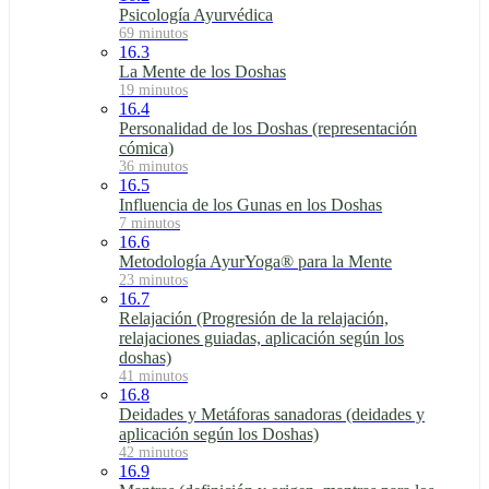
Psicología Ayurvédica
69 minutos
16.3
La Mente de los Doshas
19 minutos
16.4
Personalidad de los Doshas (representación
cómica)
36 minutos
16.5
Influencia de los Gunas en los Doshas
7 minutos
16.6
Metodología AyurYoga® para la Mente
23 minutos
16.7
Relajación (Progresión de la relajación,
relajaciones guiadas, aplicación según los
doshas)
41 minutos
16.8
Deidades y Metáforas sanadoras (deidades y
aplicación según los Doshas)
42 minutos
16.9