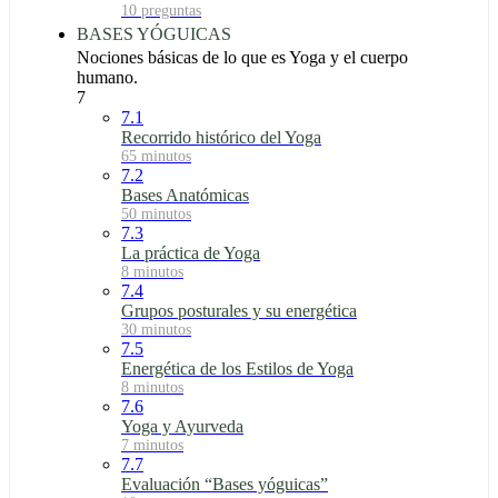
10 preguntas
BASES YÓGUICAS
Nociones básicas de lo que es Yoga y el cuerpo
humano.
7
7.1
Recorrido histórico del Yoga
65 minutos
7.2
Bases Anatómicas
50 minutos
7.3
La práctica de Yoga
8 minutos
7.4
Grupos posturales y su energética
30 minutos
7.5
Energética de los Estilos de Yoga
8 minutos
7.6
Yoga y Ayurveda
7 minutos
7.7
Evaluación “Bases yóguicas”