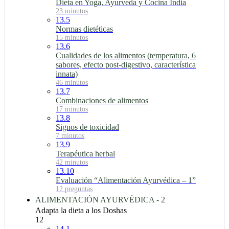
Dieta en Yoga, Ayurveda y Cocina India
23 minutos
13.5
Normas dietéticas
15 minutos
13.6
Cualidades de los alimentos (temperatura, 6
sabores, efecto post-digestivo, característica
innata)
46 minutos
13.7
Combinaciones de alimentos
17 minutos
13.8
Signos de toxicidad
7 minutos
13.9
Terapéutica herbal
42 minutos
13.10
Evaluación “Alimentación Ayurvédica – 1”
12 preguntas
ALIMENTACIÓN AYURVÉDICA - 2
Adapta la dieta a los Doshas
12
14.1