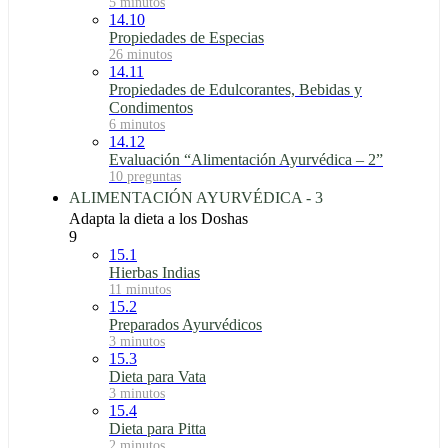
5 minutos
14.10
Propiedades de Especias
26 minutos
14.11
Propiedades de Edulcorantes, Bebidas y
Condimentos
6 minutos
14.12
Evaluación “Alimentación Ayurvédica – 2”
10 preguntas
ALIMENTACIÓN AYURVÉDICA - 3
Adapta la dieta a los Doshas
9
15.1
Hierbas Indias
11 minutos
15.2
Preparados Ayurvédicos
3 minutos
15.3
Dieta para Vata
3 minutos
15.4
Dieta para Pitta
2 minutos