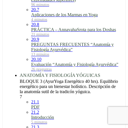
96 minutos
20.7
Aplicaciones de los Marmas en Yoga
4 minutos
20.8
PRÁCTICA – AnnavahaSrota para los Doshas
21 minutos
20.9
PREGUNTAS FRECUENTES “Anatomía y
Fisiología Ayurvédica”
13 minutos
20.10
Evaluación “Anatomía y Fisiología Ayurvédica”
26 preguntas
ANATOMÍA Y FISIOLOGÍA YÓGUICAS
BLOQUE 3 (AyurYoga Energético 40 hrs). Equilibrio
energético para un bienestar holístico. Descripción de
la anatomía sutil de la tradicón yóguica.
7
21.1
PDF
21.2
Introducción
5 minutos
21.3