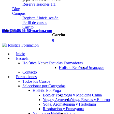
Reserva sesiones 1:1
Blog
Campus
Registra / Inicia sesión
Perfil de cursos
Carrito
Contacta
(34) 636 78 11 67
info@holisticaformacion.com
Carrito
0
Inicio
Escuela
Holística Nature
Escuelas Formadoras
Holistic EcoYoga
Umanagea
Contacto
Formaciones
Todos los Cursos
Seleccionar por Categorías
Holistic EcoYoga
EcoSer Yoga
Yoga y Medicina China
Yoga y Ayurveda
Yoga, Fascias y Entorno
Yoga, Aromaterapia y Herbolaria
Respiración y Pranayama
Naturaleza Habitada
Gratis