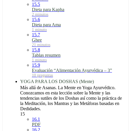
15.5
Dieta para Kapha
2 minutos
15.6
Dieta para Ama
1 minuto
15.7
Ghee
21 minutos
15.8
Tablas resumen
1 minuto
15.9
Evaluación “Alimentación Ayurvédica – 3”
10 preguntas
YOGA PARA LOS DOSHAS (Mente)
Más allá de Asanas. La Mente en Yoga Ayurvédico.
Conozcamos en esta lección sobre la Mente y las
tendencias sutiles de los Doshas así como la práctica de
la Meditación, los Mantras y las Metáforas basadas en
Dedidades.
15
16.1
PDF
16.2