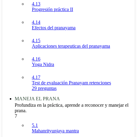
4.13
Progresión práctica II
4.14
Efectos del pranayama
4.15
Aplicaciones terapeuticas del pranayama
4.16
Yoga Nidra
4.17
Test de evaluación Pranayam retenciones
29 preguntas
MANEJA EL PRANA
Profundiza en la práctica, aprende a reconocer y manejar el
prana.
7
5.1
Mahanrityunjaya mantra