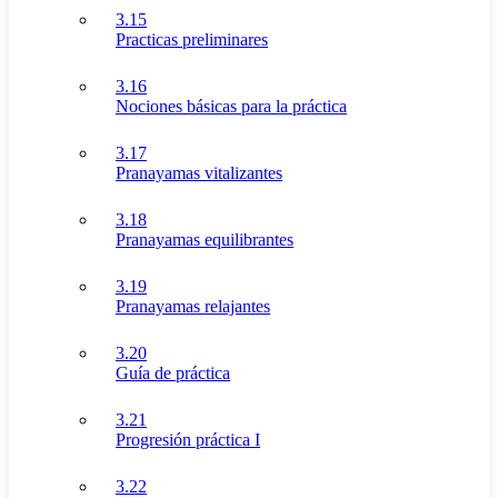
3.15
Practicas preliminares
3.16
Nociones básicas para la práctica
3.17
Pranayamas vitalizantes
3.18
Pranayamas equilibrantes
3.19
Pranayamas relajantes
3.20
Guía de práctica
3.21
Progresión práctica I
3.22