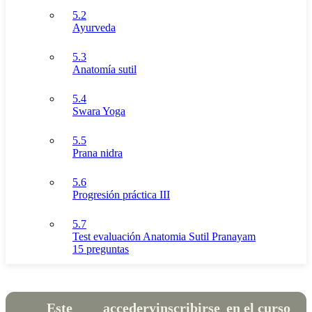
5.2
Ayurveda
5.3
Anatomía sutil
5.4
Swara Yoga
5.5
Prana nidra
5.6
Progresión práctica III
5.7
Test evaluación Anatomia Sutil Pranayam
15 preguntas
Este
acceder
y
inscribirse
en el curso