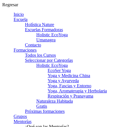
Regresar
Inicio
Escuela
Holística Nature
Escuelas Formadoras
Holistic EcoYoga
Umanagea
Contacto
Formaciones
Todos los Cursos
Seleccionar por Categorías
Holistic EcoYoga
EcoSer Yoga
Yoga y Medicina China
Yoga y Ayurveda
Yoga, Fascias y Entorno
Yoga, Aromaterapia y Herbolaria
Respiración y Pranayama
Naturaleza Habitada
Gratis
Próximas formaciones
Grupos
Mentorías
¿Qué son las Mentorías?