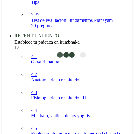
Tips
3.23
Test de evaluación Fundamentos Pranayam
29 preguntas
RETÉN EL ALIENTO
Establece tu práctica en kumbhaka
17
4.1
Gayatri mantra
4.2
Anatomía de la respiración
4.3
Fisiología de la respiración II
4.4
Mitahara, la dieta de los yoguis
4.5
Evolución del pranayama a través de la historia