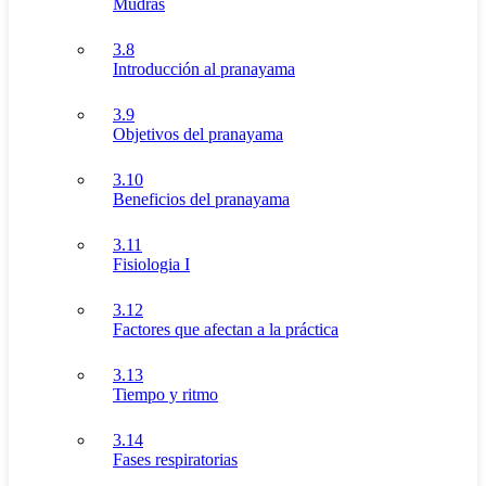
Mudras
3.8
Introducción al pranayama
3.9
Objetivos del pranayama
3.10
Beneficios del pranayama
3.11
Fisiologia I
3.12
Factores que afectan a la práctica
3.13
Tiempo y ritmo
3.14
Fases respiratorias