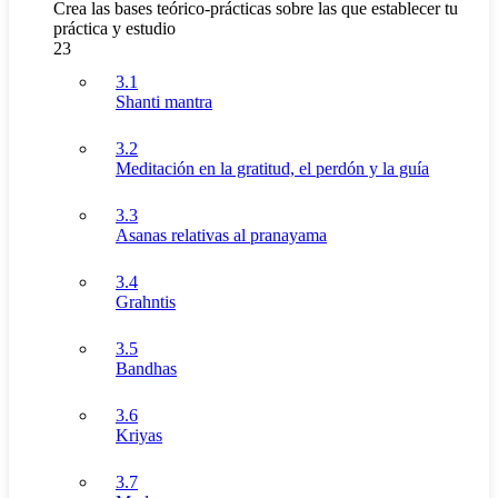
Crea las bases teórico-prácticas sobre las que establecer tu
práctica y estudio
23
3.1
Shanti mantra
3.2
Meditación en la gratitud, el perdón y la guía
3.3
Asanas relativas al pranayama
3.4
Grahntis
3.5
Bandhas
3.6
Kriyas
3.7