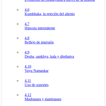
4.6
Kumbhaka, la reteción del aliento
4.7
Hipoxia intermitente
4.8
Reflejo de imersión
4.9
Desha, sankhya, kala y dirghatva
4.10
Vayu Namaskar
4.11
Uso de soportes
4.12
Mudrapara y mantrapara