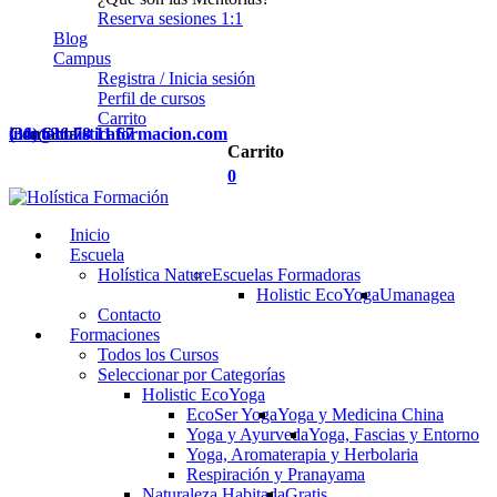
Reserva sesiones 1:1
Blog
Campus
Registra / Inicia sesión
Perfil de cursos
Carrito
Contacta
(34) 636 78 11 67
info@holisticaformacion.com
Carrito
0
Inicio
Escuela
Holística Nature
Escuelas Formadoras
Holistic EcoYoga
Umanagea
Contacto
Formaciones
Todos los Cursos
Seleccionar por Categorías
Holistic EcoYoga
EcoSer Yoga
Yoga y Medicina China
Yoga y Ayurveda
Yoga, Fascias y Entorno
Yoga, Aromaterapia y Herbolaria
Respiración y Pranayama
Naturaleza Habitada
Gratis