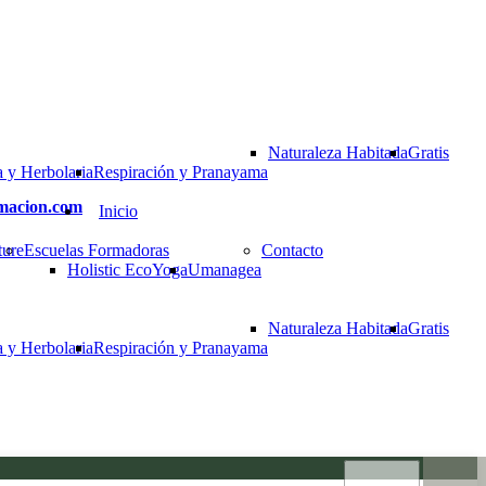
Naturaleza Habitada
Gratis
 y Herbolaria
Respiración y Pranayama
rmacion.com
Inicio
ture
Escuelas Formadoras
Contacto
Holistic EcoYoga
Umanagea
Naturaleza Habitada
Gratis
 y Herbolaria
Respiración y Pranayama