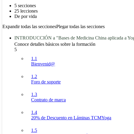
5 secciones
25 lecciones
De por vida
Expandir todas las secciones
Plegar todas las secciones
INTRODUCCIÓN a "Bases de Medicina China aplicada a Yo
Conoce detalles básicos sobre la formación
5
1.1
Bienvenid@
1.2
Foro de soporte
1.3
Contrato de marca
1.4
20% de Descuento en Láminas TCMYoga
1.5