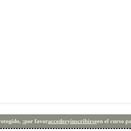
rotegido, ¡por favor
acceder
y
inscribirse
en el curso p