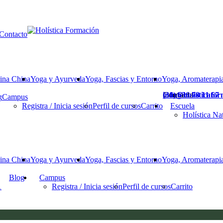
Contacto
ina China
Yoga y Ayurveda
Yoga, Fascias y Entorno
Yoga, Aromaterapia
Contacta
(34) 636 78 11 67
info@holisticafo
g
Campus
Registra / Inicia sesión
Perfil de cursos
Carrito
Escuela
Holística Na
ina China
Yoga y Ayurveda
Yoga, Fascias y Entorno
Yoga, Aromaterapia
Blog
Campus
1
Registra / Inicia sesión
Perfil de cursos
Carrito