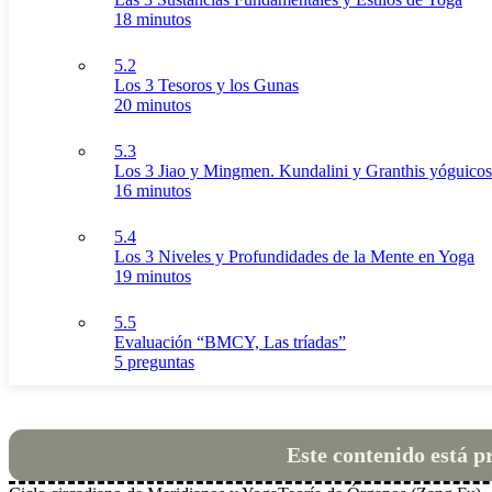
18 minutos
5.2
Los 3 Tesoros y los Gunas
20 minutos
5.3
Los 3 Jiao y Mingmen. Kundalini y Granthis yóguicos
16 minutos
5.4
Los 3 Niveles y Profundidades de la Mente en Yoga
19 minutos
5.5
Evaluación “BMCY, Las tríadas”
5 preguntas
Este contenido está p