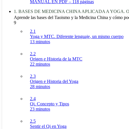
MANUAL EN PDF – 118 páginas
1. BASES DE MEDICINA CHINA APLICADA A YOGA. Orige
Aprende las bases del Taoismo y la Medicina China y cómo po
9
2.1
Yoga y MTC. Diferente lenguaje, un mismo cuerpo
13 minutos
2.2
Origen e Historia de la MTC
22 minutos
2.3
Origen e Historia del Yoga
28 minutos
2.4
Qi. Concepto y Tipos
23 minutos
2.5
Sentir el Qi en Yoga