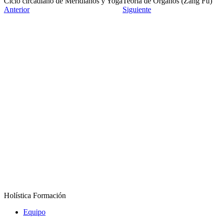
Ciclo circadiano de Meridianos y Yoga
Teoría de Órganos (Zang Fu)
Anterior
Siguiente
Holística Formación
Equipo