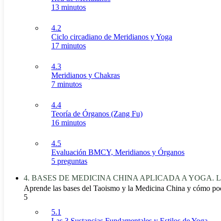
13 minutos
4.2
Ciclo circadiano de Meridianos y Yoga
17 minutos
4.3
Meridianos y Chakras
7 minutos
4.4
Teoría de Órganos (Zang Fu)
16 minutos
4.5
Evaluación BMCY, Meridianos y Órganos
5 preguntas
4. BASES DE MEDICINA CHINA APLICADA A YOGA. Las
Aprende las bases del Taoismo y la Medicina China y cómo po
5
5.1
Las 3 Sustancias Fundamentales y Estilos de Yoga