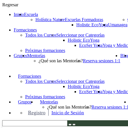
Regresar
Inicio
Escuela
Holística Nature
Escuelas Formadoras
Holistic EcoYoga
Umanagea
Formaciones
Todos los Cursos
Seleccionar por Categorías
Holistic EcoYoga
EcoSer Yoga
Yoga y Medic
Próximas formaciones
Grupos
Mentorías
Blo
¿Qué son las Mentorías?
Reserva sesiones 1:1
Formaciones
Todos los Cursos
Seleccionar por Categorías
Holistic EcoYoga
EcoSer Yoga
Yoga y Medic
Próximas formaciones
Grupos
Mentorías
¿Qué son las Mentorías?
Reserva sesiones 1:
Registro
Inicio de Sesión