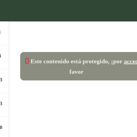
ES
GRUPOS
MENTORÍAS
BLOG
CAMPU
HOLÍSTICA FORMACIÓN
1
Equipo
vedades...
Dónde estamos
3
Este contenido está protegido, ¡por
acce
Politica de Privacidad
favor
3
3
0