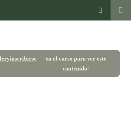
S
CONTACTO
Registro
Inicio de Sesión
info@holisticaformacion.com
+(34) 636 78 11 67
der
y
inscribirse
en el curso para ver este
SÍGUENOS EN REDES
contenido!