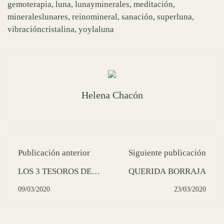
gemoterapia
,
luna
,
lunayminerales
,
meditación
,
mineraleslunares
,
reinomineral
,
sanación
,
superluna
,
vibracióncristalina
,
yoylaluna
Helena Chacón
Publicación anterior
Siguiente publicación
LOS 3 TESOROS DE
QUERIDA BORRAJA
LA MTC.
09/03/2020
23/03/2020
IMPLICACIONES EN
YOGA