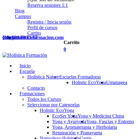
Reserva sesiones 1:1
Blog
Campus
Registra / Inicia sesión
Perfil de cursos
Carrito
Contacta
(34) 636 78 11 67
info@holisticaformacion.com
Carrito
0
Inicio
Escuela
Holística Nature
Escuelas Formadoras
Holistic EcoYoga
Umanagea
Contacto
Formaciones
Todos los Cursos
Seleccionar por Categorías
Holistic EcoYoga
EcoSer Yoga
Yoga y Medicina China
Yoga y Ayurveda
Yoga, Fascias y Entorno
Yoga, Aromaterapia y Herbolaria
Respiración y Pranayama
Naturaleza Habitada
Gratis