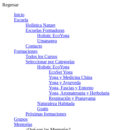
Regresar
Inicio
Escuela
Holística Nature
Escuelas Formadoras
Holistic EcoYoga
Umanagea
Contacto
Formaciones
Todos los Cursos
Seleccionar por Categorías
Holistic EcoYoga
EcoSer Yoga
Yoga y Medicina China
Yoga y Ayurveda
Yoga, Fascias y Entorno
Yoga, Aromaterapia y Herbolaria
Respiración y Pranayama
Naturaleza Habitada
Gratis
Próximas formaciones
Grupos
Mentorías
¿Qué son las Mentorías?