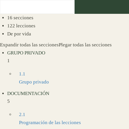
Contacta
(34) 636 78 11 67
info@holisticaformacion.com
16 secciones
INICIO
ESCUELA
FORMACION
122 lecciones
De por vida
Expandir todas las secciones
Plegar todas las secciones
GRUPO PRIVADO
1
1.1
Grupo privado
DOCUMENTACIÓN
5
2.1
Programación de las lecciones