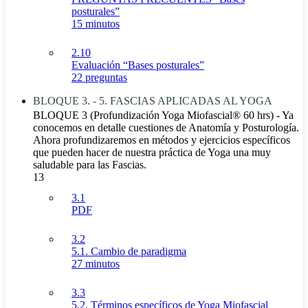
posturales”
15 minutos
2.10
Evaluación “Bases posturales”
22 preguntas
BLOQUE 3. - 5. FASCIAS APLICADAS AL YOGA
BLOQUE 3 (Profundización Yoga Miofascial® 60 hrs) - Ya
conocemos en detalle cuestiones de Anatomía y Posturología.
Ahora profundizaremos en métodos y ejercicios específicos
que pueden hacer de nuestra práctica de Yoga una muy
saludable para las Fascias.
13
3.1
PDF
3.2
5.1. Cambio de paradigma
27 minutos
3.3
5.2. Términos específicos de Yoga Miofascial