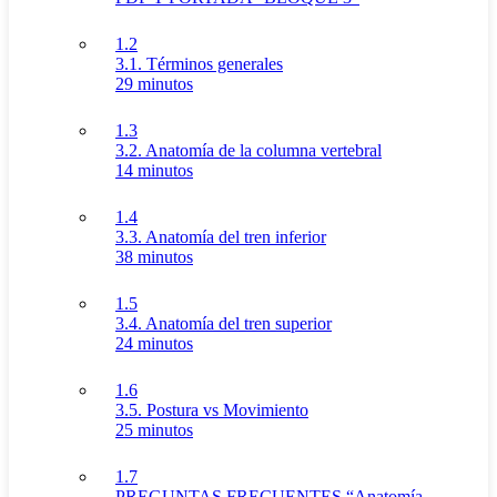
1.2
3.1. Términos generales
29 minutos
1.3
3.2. Anatomía de la columna vertebral
14 minutos
1.4
3.3. Anatomía del tren inferior
38 minutos
1.5
3.4. Anatomía del tren superior
24 minutos
1.6
3.5. Postura vs Movimiento
25 minutos
1.7
PREGUNTAS FRECUENTES “Anatomía