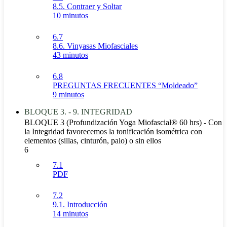
8.5. Contraer y Soltar
10 minutos
6.7
8.6. Vinyasas Miofasciales
43 minutos
6.8
PREGUNTAS FRECUENTES “Moldeado”
9 minutos
BLOQUE 3. - 9. INTEGRIDAD
BLOQUE 3 (Profundización Yoga Miofascial® 60 hrs) - Con
la Integridad favorecemos la tonificación isométrica con
elementos (sillas, cinturón, palo) o sin ellos
6
7.1
PDF
7.2
9.1. Introducción
14 minutos