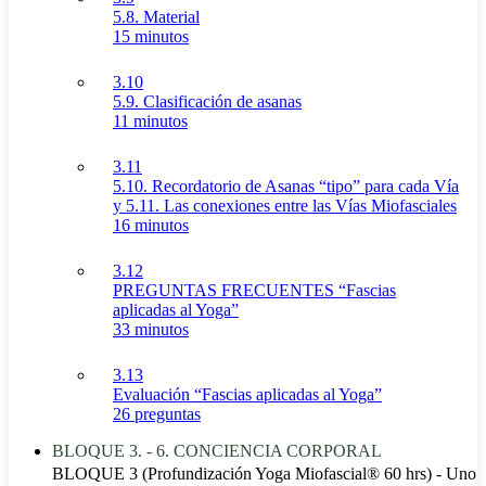
5.8. Material
15 minutos
3.10
5.9. Clasificación de asanas
11 minutos
3.11
5.10. Recordatorio de Asanas “tipo” para cada Vía
y 5.11. Las conexiones entre las Vías Miofasciales
16 minutos
3.12
PREGUNTAS FRECUENTES “Fascias
aplicadas al Yoga”
33 minutos
3.13
Evaluación “Fascias aplicadas al Yoga”
26 preguntas
BLOQUE 3. - 6. CONCIENCIA CORPORAL
BLOQUE 3 (Profundización Yoga Miofascial® 60 hrs) - Uno