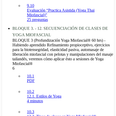
9.10
Evaluación “Practica Asistida (Yoga Thai
Miofascial)”
25 preguntas
BLOQUE 3. - 12. SECUENCIACIÓN DE CLASES DE
YOGA MIOFASCIAL
BLOQUE 3 (Profundización Yoga Miofascial® 60 hrs) -
Habiendo aprendido Refinamiento propioceptivo, ejercicios
para la biotensegridad, elasticidad pasiva, automasaje de
liberación miofascial con pelotas y manipulaciones del masaje
tailandés, veremos cómo aplicar ésto a sesiones de Yoga
Miofascial®
6
10.1
PDF
10.2
12.1. Estilos de Yoga
4 minutos
10.3