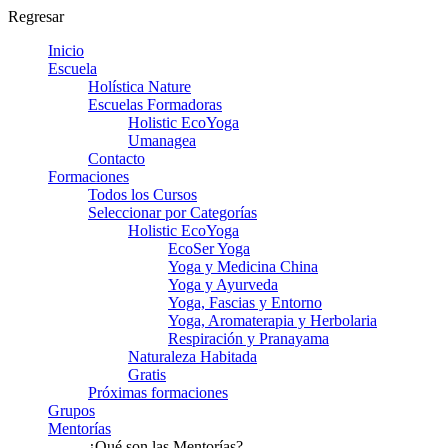
Regresar
Inicio
Escuela
Holística Nature
Escuelas Formadoras
Holistic EcoYoga
Umanagea
Contacto
Formaciones
Todos los Cursos
Seleccionar por Categorías
Holistic EcoYoga
EcoSer Yoga
Yoga y Medicina China
Yoga y Ayurveda
Yoga, Fascias y Entorno
Yoga, Aromaterapia y Herbolaria
Respiración y Pranayama
Naturaleza Habitada
Gratis
Próximas formaciones
Grupos
Mentorías
¿Qué son las Mentorías?