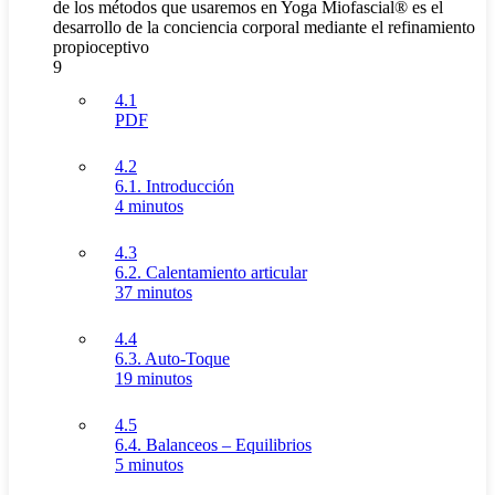
de los métodos que usaremos en Yoga Miofascial® es el
desarrollo de la conciencia corporal mediante el refinamiento
propioceptivo
9
4.1
PDF
4.2
6.1. Introducción
4 minutos
4.3
6.2. Calentamiento articular
37 minutos
4.4
6.3. Auto-Toque
19 minutos
4.5
6.4. Balanceos – Equilibrios
5 minutos