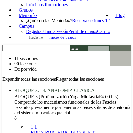
Próximas formaciones
Grupos
Mentorías
Blog
¿Qué son las Mentorías?
Reserva sesiones 1:1
Campus
Registra / Inicia sesión
Perfil de cursos
Carrito
Registro
Inicio de Sesión
11 secciones
90 lecciones
De por vida
Expandir todas las secciones
Plegar todas las secciones
BLOQUE 3. - 3. ANATOMÍA CLÁSICA
BLOQUE 3 (Profundización Yoga Miofascial® 60 hrs)
Comprende los mecanismos funcionales de las Fascias
pasando previamente por tener unas bases sólidas de anatomía
del sistema musculoesqueletal
8
1.1
PDF Y PORTADA “BLOQUE 3”