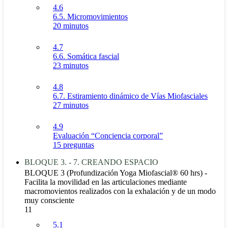
4.6
6.5. Micromovimientos
20 minutos
4.7
6.6. Somática fascial
23 minutos
4.8
6.7. Estiramiento dinámico de Vías Miofasciales
27 minutos
4.9
Evaluación “Conciencia corporal”
15 preguntas
BLOQUE 3. - 7. CREANDO ESPACIO
BLOQUE 3 (Profundización Yoga Miofascial® 60 hrs) -
Facilita la movilidad en las articulaciones mediante
macromovientos realizados con la exhalación y de un modo
muy consciente
11
5.1