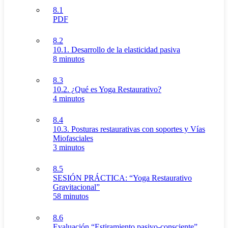
8.1
PDF
8.2
10.1. Desarrollo de la elasticidad pasiva
8 minutos
8.3
10.2. ¿Qué es Yoga Restaurativo?
4 minutos
8.4
10.3. Posturas restaurativas con soportes y Vías
Miofasciales
3 minutos
8.5
SESIÓN PRÁCTICA: “Yoga Restaurativo
Gravitacional”
58 minutos
8.6
Evaluación “Estiramiento pasivo-consciente”