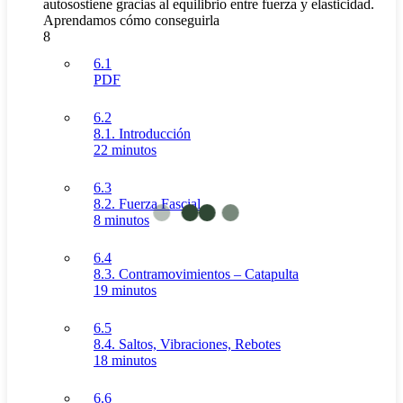
autosostiene gracias al equilibrio entre fuerza y elasticidad.
Aprendamos cómo conseguirla
8
6.1
PDF
6.2
8.1. Introducción
22 minutos
6.3
8.2. Fuerza Fascial
8 minutos
6.4
8.3. Contramovimientos – Catapulta
19 minutos
6.5
8.4. Saltos, Vibraciones, Rebotes
18 minutos
6.6