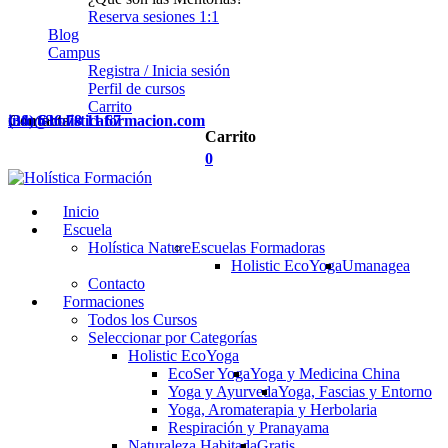
Reserva sesiones 1:1
Blog
Campus
Registra / Inicia sesión
Perfil de cursos
Carrito
Contacta
(34) 636 78 11 67
info@holisticaformacion.com
Carrito
0
Inicio
Escuela
Holística Nature
Escuelas Formadoras
Holistic EcoYoga
Umanagea
Contacto
Formaciones
Todos los Cursos
Seleccionar por Categorías
Holistic EcoYoga
EcoSer Yoga
Yoga y Medicina China
Yoga y Ayurveda
Yoga, Fascias y Entorno
Yoga, Aromaterapia y Herbolaria
Respiración y Pranayama
Naturaleza Habitada
Gratis