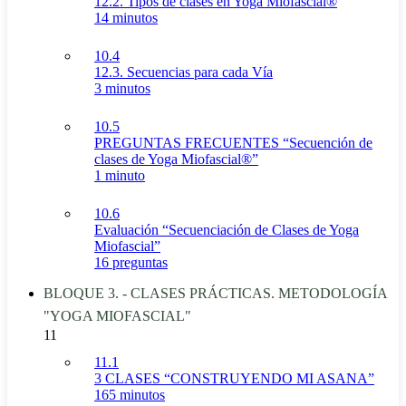
12.2. Tipos de clases en Yoga Miofascial®
14 minutos
10.4
12.3. Secuencias para cada Vía
3 minutos
10.5
PREGUNTAS FRECUENTES “Secuención de
clases de Yoga Miofascial®”
1 minuto
10.6
Evaluación “Secuenciación de Clases de Yoga
Miofascial”
16 preguntas
BLOQUE 3. - CLASES PRÁCTICAS. METODOLOGÍA
"YOGA MIOFASCIAL"
11
11.1
3 CLASES “CONSTRUYENDO MI ASANA”
165 minutos