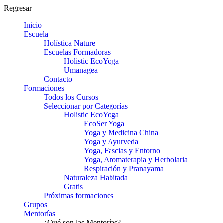
Regresar
Inicio
Escuela
Holística Nature
Escuelas Formadoras
Holistic EcoYoga
Umanagea
Contacto
Formaciones
Todos los Cursos
Seleccionar por Categorías
Holistic EcoYoga
EcoSer Yoga
Yoga y Medicina China
Yoga y Ayurveda
Yoga, Fascias y Entorno
Yoga, Aromaterapia y Herbolaria
Respiración y Pranayama
Naturaleza Habitada
Gratis
Próximas formaciones
Grupos
Mentorías
¿Qué son las Mentorías?