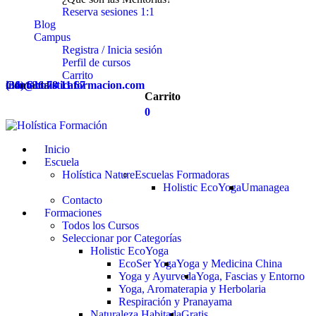
Reserva sesiones 1:1
Blog
Campus
Registra / Inicia sesión
Perfil de cursos
Carrito
Contacta
(34) 636 78 11 67
info@holisticaformacion.com
Carrito
0
Inicio
Escuela
Holística Nature
Escuelas Formadoras
Holistic EcoYoga
Umanagea
Contacto
Formaciones
Todos los Cursos
Seleccionar por Categorías
Holistic EcoYoga
EcoSer Yoga
Yoga y Medicina China
Yoga y Ayurveda
Yoga, Fascias y Entorno
Yoga, Aromaterapia y Herbolaria
Respiración y Pranayama
Naturaleza Habitada
Gratis