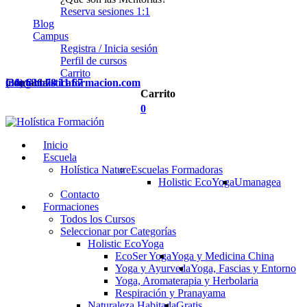
Reserva sesiones 1:1
Blog
Campus
Registra / Inicia sesión
Perfil de cursos
Carrito
Contacta
(34) 636 78 11 67
info@holisticaformacion.com
Carrito
0
Inicio
Escuela
Holística Nature
Escuelas Formadoras
Holistic EcoYoga
Umanagea
Contacto
Formaciones
Todos los Cursos
Seleccionar por Categorías
Holistic EcoYoga
EcoSer Yoga
Yoga y Medicina China
Yoga y Ayurveda
Yoga, Fascias y Entorno
Yoga, Aromaterapia y Herbolaria
Respiración y Pranayama
Naturaleza Habitada
Gratis