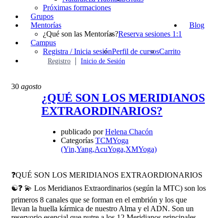
Próximas formaciones
Grupos
Mentorías
Blog
¿Qué son las Mentorías?
Reserva sesiones 1:1
Campus
Registra / Inicia sesión
Perfil de cursos
Carrito
Registro
Inicio de Sesión
30
agosto
¿QUÉ SON LOS MERIDIANOS
EXTRAORDINARIOS?
publicado por
Helena Chacón
Categorías
TCMYoga
(Yin,Yang,AcuYoga,XMYoga)
❓QUÉ SON LOS MERIDIANOS EXTRAORDIONARIOS
☯️❓ 💫 Los Meridianos Extraordinarios (según la MTC) son los
primeros 8 canales que se forman en el embrión y los que
llevan la huella kármica de nuestro Alma y el ADN. Son un
reservorio esencial que nutre a los 12 Meridianos principales