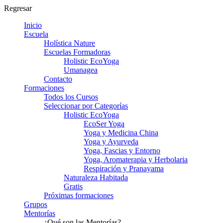
Regresar
Inicio
Escuela
Holística Nature
Escuelas Formadoras
Holistic EcoYoga
Umanagea
Contacto
Formaciones
Todos los Cursos
Seleccionar por Categorías
Holistic EcoYoga
EcoSer Yoga
Yoga y Medicina China
Yoga y Ayurveda
Yoga, Fascias y Entorno
Yoga, Aromaterapia y Herbolaria
Respiración y Pranayama
Naturaleza Habitada
Gratis
Próximas formaciones
Grupos
Mentorías
¿Qué son las Mentorías?