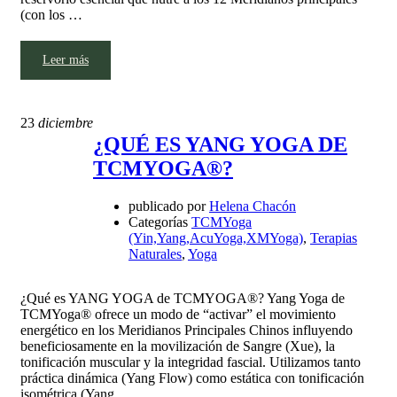
(con los …
Leer más
23
diciembre
¿QUÉ ES YANG YOGA DE
TCMYOGA®?
publicado por
Helena Chacón
Categorías
TCMYoga
(Yin,Yang,AcuYoga,XMYoga)
,
Terapias
Naturales
,
Yoga
¿Qué es YANG YOGA de TCMYOGA®? Yang Yoga de
TCMYoga® ofrece un modo de “activar” el movimiento
energético en los Meridianos Principales Chinos influyendo
beneficiosamente en la movilización de Sangre (Xue), la
tonificación muscular y la integridad fascial. Utilizamos tanto
práctica dinámica (Yang Flow) como estática con tonificación
isométrica (Yang …