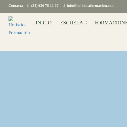
Contacta
(34) 636 78 11 67
info@holisticaformacion.com
INICIO
ESCUELA
FORMACION