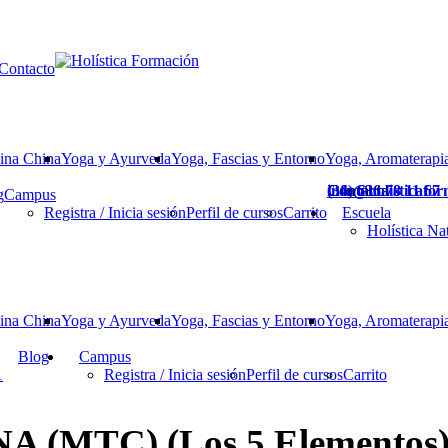
Contacto
ina China
Yoga y Ayurveda
Yoga, Fascias y Entorno
Yoga, Aromaterapia
Contacta
(34) 636 78 11 67
info@holisticafo
g
Campus
Registra / Inicia sesión
Perfil de cursos
Carrito
Escuela
Holística Na
ina China
Yoga y Ayurveda
Yoga, Fascias y Entorno
Yoga, Aromaterapia
Blog
Campus
1
Registra / Inicia sesión
Perfil de cursos
Carrito
(MTC) (Los 5 Elementos