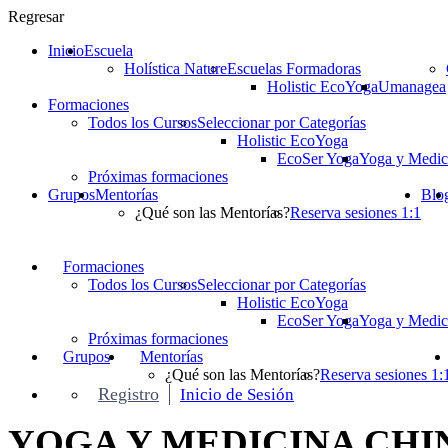
Regresar
Inicio
Escuela
Holística Nature
Escuelas Formadoras
Holistic EcoYoga
Umanagea
Formaciones
Todos los Cursos
Seleccionar por Categorías
Holistic EcoYoga
EcoSer Yoga
Yoga y Medic
Próximas formaciones
Grupos
Mentorías
Blo
¿Qué son las Mentorías?
Reserva sesiones 1:1
Formaciones
Todos los Cursos
Seleccionar por Categorías
Holistic EcoYoga
EcoSer Yoga
Yoga y Medic
Próximas formaciones
Grupos
Mentorías
¿Qué son las Mentorías?
Reserva sesiones 1:
Registro
Inicio de Sesión
YOGA Y MEDICINA CHINA 