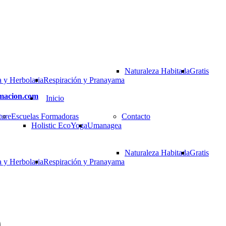
Naturaleza Habitada
Gratis
 y Herbolaria
Respiración y Pranayama
rmacion.com
Inicio
ture
Escuelas Formadoras
Contacto
Holistic EcoYoga
Umanagea
Naturaleza Habitada
Gratis
 y Herbolaria
Respiración y Pranayama
)