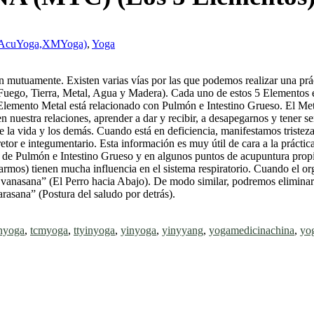
,AcuYoga,XMYoga)
,
Yoga
n mutuamente. Existen varias vías por las que podemos realizar una pr
Fuego, Tierra, Metal, Agua y Madera). Cada uno de estos 5 Elementos e
Elemento Metal está relacionado con Pulmón e Intestino Grueso. El Metal
 en nuestra relaciones, aprender a dar y recibir, a desapegarnos y tene
nte la vida y los demás. Cuando está en deficiencia, manifestamos tristez
cretor e integumentario. Esta información es muy útil de cara a la práct
os de Pulmón e Intestino Grueso y en algunos puntos de acupuntura prop
uarmos) tienen mucha influencia en el sistema respiratorio. Cuando el 
anasana” (El Perro hacia Abajo). De modo similar, podremos eliminar 
sana” (Postura del saludo por detrás).
inyoga
,
tcmyoga
,
ttyinyoga
,
yinyoga
,
yinyyang
,
yogamedicinachina
,
yo