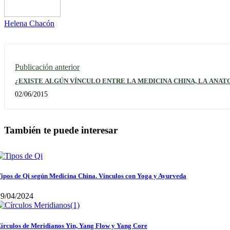
Helena Chacón
Publicación anterior
¿EXISTE ALGÚN VÍNCULO ENTRE LA MEDICINA CHINA, LA ANAT
02/06/2015
También te puede interesar
ipos de Qi según Medicina China. Vínculos con Yoga y Ayurveda
29/04/2024
írculos de Meridianos Yin, Yang Flow y Yang Core