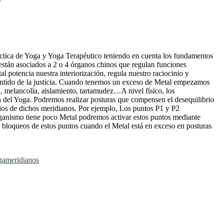
áctica de Yoga y Yoga Terapéutico teniendo en cuenta los fundamentos
stán asociados a 2 o 4 órganos chinos que regulan funciones
 potencia nuestra interiorización, regula nuestro raciocinio y
r sentido de la justicia. Cuando tenemos un exceso de Metal empezamos
a, melancolía, aislamiento, tartamudez…A nivel físico, los
ica del Yoga. Podremos realizar posturas que compensen el desequilibrio
ios de dichos meridianos. Por ejemplo, Los puntos P1 y P2
organismo tiene poco Metal podremos activar estos puntos mediante
bloqueos de estos puntos cuando el Metal está en exceso en posturas
gameridianos