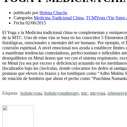
publicado por
Helena Chacón
Categorías
Medicina Tradicional China
,
TCMYoga (Yin,Yang
Fecha
02/06/2015
El Yoga y la Medicina tradicional china se complementan y enriquece
de la MTC. Uno de estas vías se basa en los conocidos 5 Elementos (
fisiológicas, emocionales y mentales del ser humano. Por ejemplo, el 
conexión espiritual. A nivel emocional nos ayuda a establecer límites
a manifestar tendencias controladoras, perfeccionistas e inflexibles a
desequilibrios en Metal tienen que ver con el sistema respiratorio, ex
en Metal (ya sea por exceso y deficiencia) actuando en los meridian
(localizados bajo las clavículas, donde colocamos los dedos al santig
posturas que eleven los brazos y los tonifiquen como “Adho Mukha Sv
de rotación de hombros que abran el pecho como “Paschima Namaskara
Etiqueta:
holisticyoga
,
holisticyogatherapy
,
mtc
,
mtcyoga
,
orígenesy