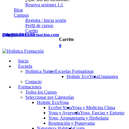
Reserva sesiones 1:1
Blog
Campus
Registra / Inicia sesión
Perfil de cursos
Carrito
Contacta
(34) 636 78 11 67
info@holisticaformacion.com
Carrito
0
Inicio
Escuela
Holística Nature
Escuelas Formadoras
Holistic EcoYoga
Umanagea
Contacto
Formaciones
Todos los Cursos
Seleccionar por Categorías
Holistic EcoYoga
EcoSer Yoga
Yoga y Medicina China
Yoga y Ayurveda
Yoga, Fascias y Entorno
Yoga, Aromaterapia y Herbolaria
Respiración y Pranayama
Naturaleza Habitada
Gratis