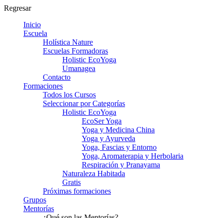
Regresar
Inicio
Escuela
Holística Nature
Escuelas Formadoras
Holistic EcoYoga
Umanagea
Contacto
Formaciones
Todos los Cursos
Seleccionar por Categorías
Holistic EcoYoga
EcoSer Yoga
Yoga y Medicina China
Yoga y Ayurveda
Yoga, Fascias y Entorno
Yoga, Aromaterapia y Herbolaria
Respiración y Pranayama
Naturaleza Habitada
Gratis
Próximas formaciones
Grupos
Mentorías
¿Qué son las Mentorías?