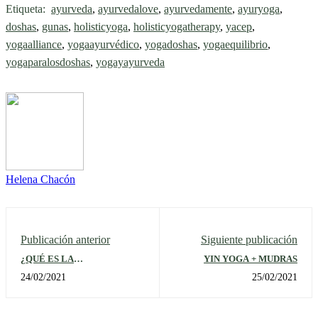
Etiqueta:
ayurveda
,
ayurvedalove
,
ayurvedamente
,
ayuryoga
,
doshas
,
gunas
,
holisticyoga
,
holisticyogatherapy
,
yacep
,
yogaalliance
,
yogaayurvédico
,
yogadoshas
,
yogaequilibrio
,
yogaparalosdoshas
,
yogayayurveda
Helena Chacón
Publicación anterior
Siguiente publicación
¿QUÉ ES LA
YIN YOGA + MUDRAS
BIOTENSEGRIDAD?
24/02/2021
25/02/2021