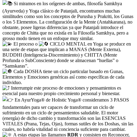
Si miramos en los orígenes de ambas, filosofía Samkhya
(Ayurveda) y Yoga clásico de Patanjali, encontramos muchas
similitudes como son los conceptos de Purusha y Prakriti, los Gunas
o los 5 Elementos. La configuración de la Mente (Antahkarana), no
obstante, posee ligeras diferencias ya que Patanjali introduce el
concepto de Chitta que no existía en la Filosofía Samkhya, pero a
grosso modo tienen en un enfoque muy similar.
El proceso o
CICLO MENTAL en Yoga se produce en
una serie de etapas que implican a MANAS (Mente Externa),
BUDDHI (Inteligencia-Discernimiento) y CHITTA (Mente
Profunda o SubConsciente) donde se almacenan “huellas” o
“Samskaras”.
Cada DOSHA tiene un ciclo particular basado en Gunas,
Elementos y Emociones genéricas así como específicas de cada
individuo.
Interrumpir este proceso de emociones y pensamientos es
esencial para nuestro propio crecimiento personal y bienestar.
En AyurYoga® de Holistic Yoga® consideramos 3 PASOS
fundamentales para ser capaces de transformar un ciclo de
sufrimiento en un ciclo de pensamientos saludable. El motor
(energía) de dicho cambio y transformación son las ESENCIAS
VITALES (Prana, Tejas, Ojas), formas sutiles de los Doshas, sin las
cuales, no habría vitalidad ni conciencia suficiente para cambiar.
A estas etapas las llamamos
RDR
y consisten en Reconocer,