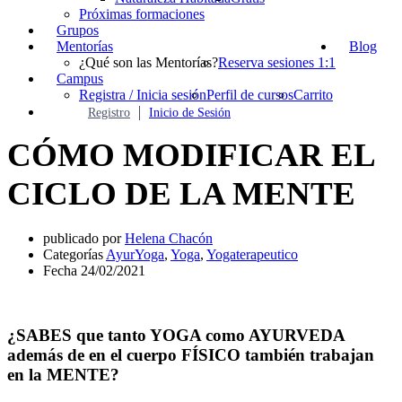
Próximas formaciones
Grupos
Mentorías
Blog
¿Qué son las Mentorías?
Reserva sesiones 1:1
Campus
Registra / Inicia sesión
Perfil de cursos
Carrito
Registro
Inicio de Sesión
CÓMO MODIFICAR EL
CICLO DE LA MENTE
publicado por
Helena Chacón
Categorías
AyurYoga
,
Yoga
,
Yogaterapeutico
Fecha
24/02/2021
¿SABES que tanto YOGA como AYURVEDA
además de en el cuerpo FÍSICO también trabajan
en la MENTE?