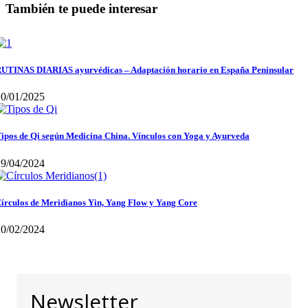
También te puede interesar
UTINAS DIARIAS ayurvédicas – Adaptación horario en España Peninsular
10/01/2025
ipos de Qi según Medicina China. Vínculos con Yoga y Ayurveda
29/04/2024
írculos de Meridianos Yin, Yang Flow y Yang Core
20/02/2024
Newsletter