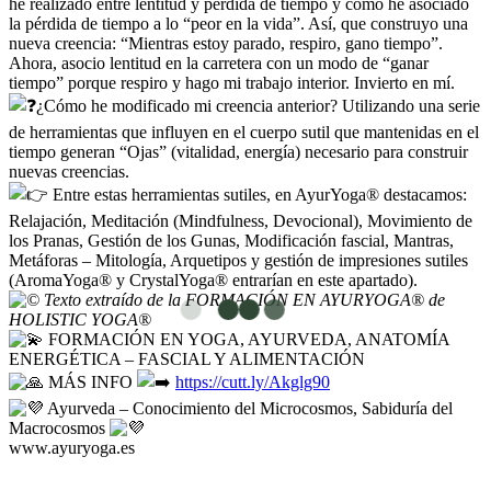
he realizado entre lentitud y pérdida de tiempo y cómo he asociado
la pérdida de tiempo a lo “peor en la vida”. Así, que construyo una
nueva creencia: “Mientras estoy parado, respiro, gano tiempo”.
Ahora, asocio lentitud en la carretera con un modo de “ganar
tiempo” porque respiro y hago mi trabajo interior. Invierto en mí.
¿Cómo he modificado mi creencia anterior? Utilizando una serie
de herramientas que influyen en el cuerpo sutil que mantenidas en el
tiempo generan “Ojas” (vitalidad, energía) necesario para construir
nuevas creencias.
Entre estas herramientas sutiles, en AyurYoga® destacamos:
Relajación, Meditación (Mindfulness, Devocional), Movimiento de
los Pranas, Gestión de los Gunas, Modificación fascial, Mantras,
Metáforas – Mitología, Arquetipos y gestión de impresiones sutiles
(AromaYoga® y CrystalYoga® entrarían en este apartado).
Texto extraído de la FORMACIÓN EN AYURYOGA® de
HOLISTIC YOGA®
FORMACIÓN EN YOGA, AYURVEDA, ANATOMÍA
ENERGÉTICA – FASCIAL Y ALIMENTACIÓN
MÁS INFO
https://cutt.ly/Akglg90
Ayurveda – Conocimiento del Microcosmos, Sabiduría del
Macrocosmos
www.ayuryoga.es