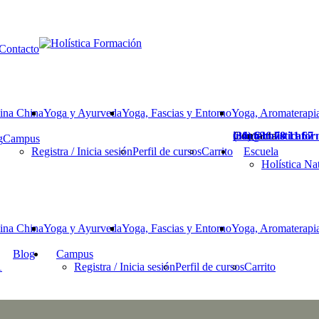
Contacto
ina China
Yoga y Ayurveda
Yoga, Fascias y Entorno
Yoga, Aromaterapia
Contacta
(34) 636 78 11 67
info@holisticafo
g
Campus
Registra / Inicia sesión
Perfil de cursos
Carrito
Escuela
Holística Na
ina China
Yoga y Ayurveda
Yoga, Fascias y Entorno
Yoga, Aromaterapia
Blog
Campus
1
Registra / Inicia sesión
Perfil de cursos
Carrito