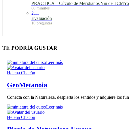
PRÁCTICA – Círculo de Meridianos Yin de TCMY
60 minutos
2.11
Evaluación
10 preguntas
TE PODRÍA GUSTAR
Leer más
Helena Chacón
GeoMetanoia
Conecta con la Naturaleza, despierta los sentidos y adquiere los fu
Leer más
Helena Chacón