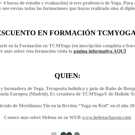
4 horas de estudio y evaluación) si eres profesor/a de Yoga. Para
e nos envías todas las formaciones que hayas realizado sino el dip
ESCUENTO EN FORMACIÓN TCMYOGA
cularte en la Formación en TCMYoga (en inscripción completa o fra
er más sobre esta formación visita la
página informativa AQUÍ
QUIEN:
a y formadora de Yoga, Terapeuta holística y guía de Baño de Bosq
uela Europea (Madrid).
Es creadora de TCMYoga® de Holistic Y
írculo de Meridianos Yin en la Revista “Yoga en Red” en el año 2
Conoce más sobre Helena en su WEB
www.helenachacon.com