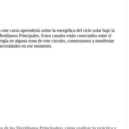
 este curso aprenderás sobre la energética del ciclo solar bajo la
idianos Principales. Estos canales están conectados entre sí
ergía en alguna zona de este circuito, comenzamos a manifestar
s necesidades en ese momento.
de los Meridianos Principales), cómo realizar la práctica y