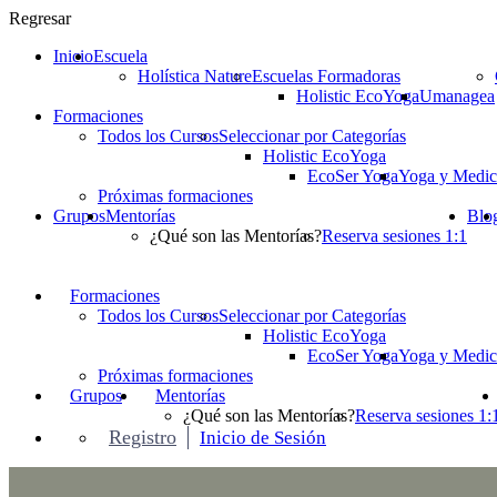
Regresar
Inicio
Escuela
Holística Nature
Escuelas Formadoras
Holistic EcoYoga
Umanagea
Formaciones
Todos los Cursos
Seleccionar por Categorías
Holistic EcoYoga
EcoSer Yoga
Yoga y Medic
Próximas formaciones
Grupos
Mentorías
Blo
¿Qué son las Mentorías?
Reserva sesiones 1:1
Formaciones
Todos los Cursos
Seleccionar por Categorías
Holistic EcoYoga
EcoSer Yoga
Yoga y Medic
Próximas formaciones
Grupos
Mentorías
¿Qué son las Mentorías?
Reserva sesiones 1:
Registro
Inicio de Sesión