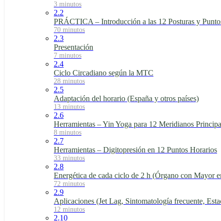
3 minutos
2.2
PRÁCTICA – Introducción a las 12 Posturas y Punto
70 minutos
2.3
Presentación
7 minutos
2.4
Ciclo Circadiano según la MTC
28 minutos
2.5
Adaptación del horario (España y otros países)
13 minutos
2.6
Herramientas – Yin Yoga para 12 Meridianos Principa
8 minutos
2.7
Herramientas – Digitopresión en 12 Puntos Horarios
33 minutos
2.8
Energética de cada ciclo de 2 h (Órgano con Mayor e
72 minutos
2.9
Aplicaciones (Jet Lag, Sintomatología frecuente, Esta
12 minutos
2.10