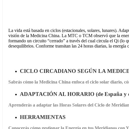
La vida está basada en ciclos (estacionales, solares, lunares). Adapt
visión de la Medicina China. La MTC o TCM observó que la energía
formando un circuito “cerrado” a través del cual circula el Qi (l
desequilibrios. Conforme transitan las 24 horas diarias, la energ
CICLO CIRCADIANO SEGÚN LA MEDICI
Sabrás cómo la Medicina China enfoca el ciclo solar diario, c
ADAPTACIÓN AL HORARIO (de España y de c
Aprenderás a adaptar las Horas Solares del Ciclo de Meridiano
HERRAMIENTAS
Conocerás cómo gestionar la Energía en tus Meridianos con Yi