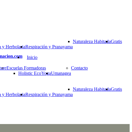
Naturaleza Habitada
Gratis
 y Herbolaria
Respiración y Pranayama
rmacion.com
Inicio
ture
Escuelas Formadoras
Contacto
Holistic EcoYoga
Umanagea
Naturaleza Habitada
Gratis
 y Herbolaria
Respiración y Pranayama