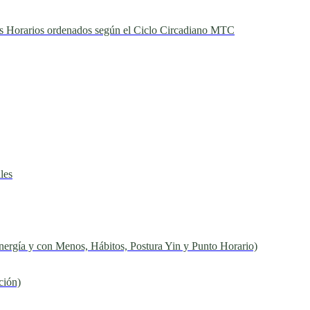
s Horarios ordenados según el Ciclo Circadiano MTC
les
nergía y con Menos, Hábitos, Postura Yin y Punto Horario)
ción)