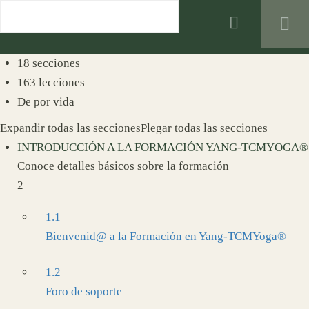
0
Registro
Inicio de Sesión
18 secciones
163 lecciones
De por vida
Expandir todas las secciones
Plegar todas las secciones
INTRODUCCIÓN A LA FORMACIÓN YANG-TCMYOGA®
Conoce detalles básicos sobre la formación
2
1.1
Bienvenid@ a la Formación en Yang-TCMYoga®
1.2
Foro de soporte