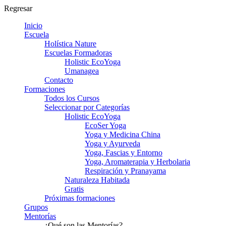
Regresar
Inicio
Escuela
Holística Nature
Escuelas Formadoras
Holistic EcoYoga
Umanagea
Contacto
Formaciones
Todos los Cursos
Seleccionar por Categorías
Holistic EcoYoga
EcoSer Yoga
Yoga y Medicina China
Yoga y Ayurveda
Yoga, Fascias y Entorno
Yoga, Aromaterapia y Herbolaria
Respiración y Pranayama
Naturaleza Habitada
Gratis
Próximas formaciones
Grupos
Mentorías
¿Qué son las Mentorías?