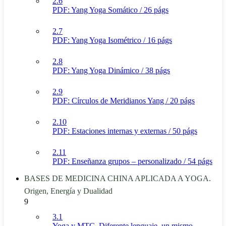
2.6
PDF: Yang Yoga Somático / 26 págs
2.7
PDF: Yang Yoga Isométrico / 16 págs
2.8
PDF: Yang Yoga Dinámico / 38 págs
2.9
PDF: Círculos de Meridianos Yang / 20 págs
2.10
PDF: Estaciones internas y externas / 50 págs
2.11
PDF: Enseñanza grupos – personalizado / 54 págs
BASES DE MEDICINA CHINA APLICADA A YOGA.
Origen, Energía y Dualidad
9
3.1
Yoga y MTC. Diferente lenguaje, un mismo