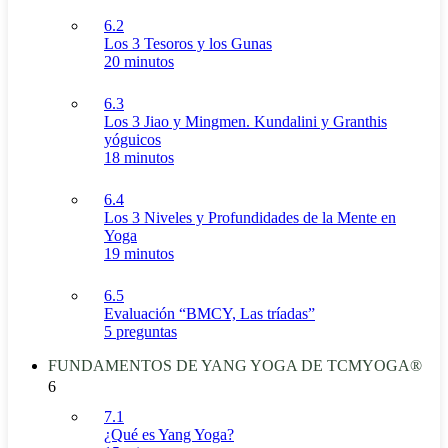
6.2
Los 3 Tesoros y los Gunas
20 minutos
6.3
Los 3 Jiao y Mingmen. Kundalini y Granthis
yóguicos
18 minutos
6.4
Los 3 Niveles y Profundidades de la Mente en
Yoga
19 minutos
6.5
Evaluación “BMCY, Las tríadas”
5 preguntas
FUNDAMENTOS DE YANG YOGA DE TCMYOGA®
6
7.1
¿Qué es Yang Yoga?