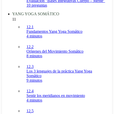
Evaluación “Bases integrativas Cuerpo – Mente”
10 preguntas
YANG YOGA SOMÁTICO
11
12.1
Fundamentos Yang Yoga Somático
4 minutos
12.2
Orígenes del Movimiento Somático
8 minutos
12.3
Los 3 lenguajes de la práctica Yang Yoga
Somático
9 minutos
12.4
Sentir los meridianos en movimiento
4 minutos
12.5