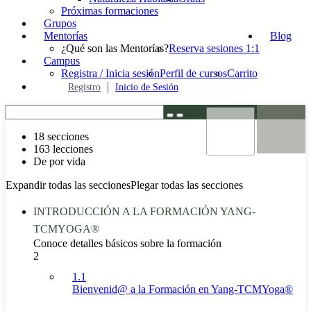
Próximas formaciones
Grupos
Mentorías
Blog
¿Qué son las Mentorías?
Reserva sesiones 1:1
Campus
Registra / Inicia sesión
Perfil de cursos
Carrito
Registro
Inicio de Sesión
18 secciones
163 lecciones
De por vida
Expandir todas las secciones
Plegar todas las secciones
INTRODUCCIÓN A LA FORMACIÓN YANG-
TCMYOGA®
Conoce detalles básicos sobre la formación
2
1.1
Bienvenid@ a la Formación en Yang-TCMYoga®