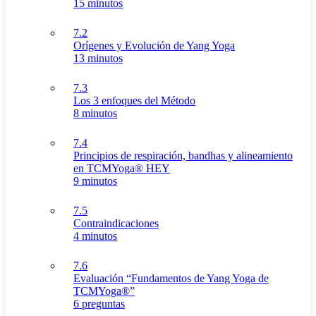
15 minutos
7.2
Orígenes y Evolución de Yang Yoga
13 minutos
7.3
Los 3 enfoques del Método
8 minutos
7.4
Principios de respiración, bandhas y alineamiento
en TCMYoga® HEY
9 minutos
7.5
Contraindicaciones
4 minutos
7.6
Evaluación “Fundamentos de Yang Yoga de
TCMYoga®”
6 preguntas