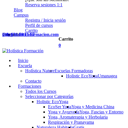
Reserva sesiones 1:1
Blog
Campus
Registra / Inicia sesión
Perfil de cursos
Carrito
Contacta
(34) 636 78 11 67
info@holisticaformacion.com
Carrito
0
Inicio
Escuela
Holística Nature
Escuelas Formadoras
Holistic EcoYoga
Umanagea
Contacto
Formaciones
Todos los Cursos
Seleccionar por Categorías
Holistic EcoYoga
EcoSer Yoga
Yoga y Medicina China
Yoga y Ayurveda
Yoga, Fascias y Entorno
Yoga, Aromaterapia y Herbolaria
Respiración y Pranayama
Naturaleza Habitada
Gratis