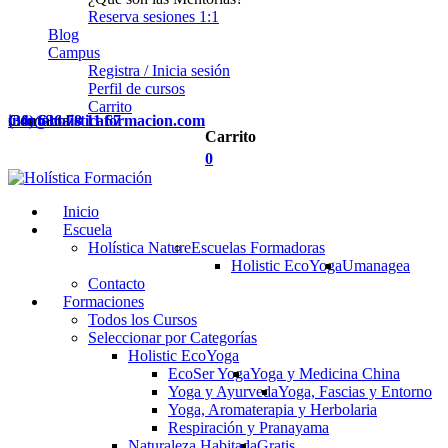
Reserva sesiones 1:1
Blog
Campus
Registra / Inicia sesión
Perfil de cursos
Carrito
Contacta
(34) 636 78 11 67
info@holisticaformacion.com
Carrito
0
Inicio
Escuela
Holística Nature
Escuelas Formadoras
Holistic EcoYoga
Umanagea
Contacto
Formaciones
Todos los Cursos
Seleccionar por Categorías
Holistic EcoYoga
EcoSer Yoga
Yoga y Medicina China
Yoga y Ayurveda
Yoga, Fascias y Entorno
Yoga, Aromaterapia y Herbolaria
Respiración y Pranayama
Naturaleza Habitada
Gratis