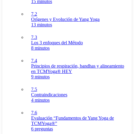
15 minutos
7.2
Orígenes y Evolución de Yang Yoga
13 minutos
7.3
Los 3 enfoques del Método
8 minutos
7.4
Principios de respiración, bandhas y alineamiento
en TCMYoga® HEY
9 minutos
7.5
Contraindicaciones
4 minutos
7.6
Evaluación “Fundamentos de Yang Yoga de
TCMYoga®”
6 preguntas