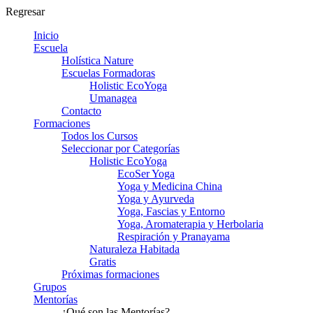
Regresar
Inicio
Escuela
Holística Nature
Escuelas Formadoras
Holistic EcoYoga
Umanagea
Contacto
Formaciones
Todos los Cursos
Seleccionar por Categorías
Holistic EcoYoga
EcoSer Yoga
Yoga y Medicina China
Yoga y Ayurveda
Yoga, Fascias y Entorno
Yoga, Aromaterapia y Herbolaria
Respiración y Pranayama
Naturaleza Habitada
Gratis
Próximas formaciones
Grupos
Mentorías
¿Qué son las Mentorías?