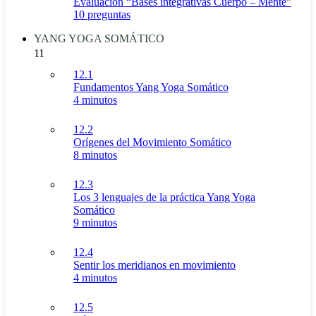
Evaluación “Bases integrativas Cuerpo – Mente”
10 preguntas
YANG YOGA SOMÁTICO
11
12.1
Fundamentos Yang Yoga Somático
4 minutos
12.2
Orígenes del Movimiento Somático
8 minutos
12.3
Los 3 lenguajes de la práctica Yang Yoga
Somático
9 minutos
12.4
Sentir los meridianos en movimiento
4 minutos
12.5