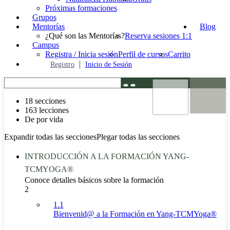
Próximas formaciones
Grupos
Mentorías
Blog
¿Qué son las Mentorías?
Reserva sesiones 1:1
Campus
Registra / Inicia sesión
Perfil de cursos
Carrito
Registro
Inicio de Sesión
18 secciones
163 lecciones
De por vida
Expandir todas las secciones
Plegar todas las secciones
INTRODUCCIÓN A LA FORMACIÓN YANG-
TCMYOGA®
Conoce detalles básicos sobre la formación
2
1.1
Bienvenid@ a la Formación en Yang-TCMYoga®