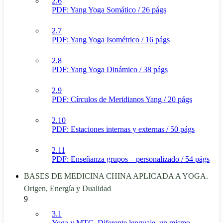
2.6
PDF: Yang Yoga Somático / 26 págs
2.7
PDF: Yang Yoga Isométrico / 16 págs
2.8
PDF: Yang Yoga Dinámico / 38 págs
2.9
PDF: Círculos de Meridianos Yang / 20 págs
2.10
PDF: Estaciones internas y externas / 50 págs
2.11
PDF: Enseñanza grupos – personalizado / 54 págs
BASES DE MEDICINA CHINA APLICADA A YOGA.
Origen, Energía y Dualidad
9
3.1
Yoga y MTC. Diferente lenguaje, un mismo