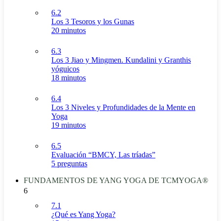
6.2
Los 3 Tesoros y los Gunas
20 minutos
6.3
Los 3 Jiao y Mingmen. Kundalini y Granthis
yóguicos
18 minutos
6.4
Los 3 Niveles y Profundidades de la Mente en
Yoga
19 minutos
6.5
Evaluación “BMCY, Las tríadas”
5 preguntas
FUNDAMENTOS DE YANG YOGA DE TCMYOGA®
6
7.1
¿Qué es Yang Yoga?