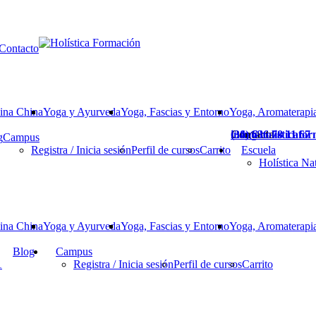
Contacto
ina China
Yoga y Ayurveda
Yoga, Fascias y Entorno
Yoga, Aromaterapia
Contacta
(34) 636 78 11 67
info@holisticafo
g
Campus
Registra / Inicia sesión
Perfil de cursos
Carrito
Escuela
Holística Na
ina China
Yoga y Ayurveda
Yoga, Fascias y Entorno
Yoga, Aromaterapia
Blog
Campus
1
Registra / Inicia sesión
Perfil de cursos
Carrito