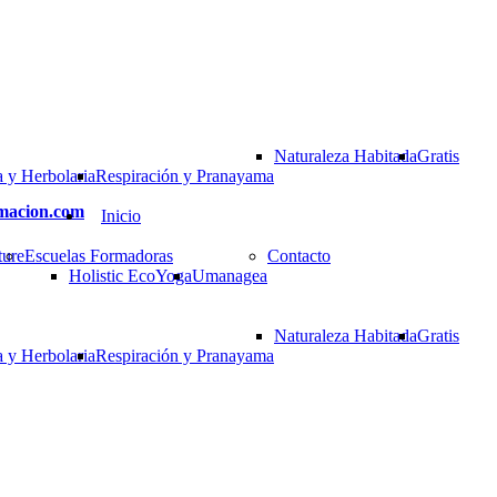
Naturaleza Habitada
Gratis
 y Herbolaria
Respiración y Pranayama
rmacion.com
Inicio
ture
Escuelas Formadoras
Contacto
Holistic EcoYoga
Umanagea
Naturaleza Habitada
Gratis
 y Herbolaria
Respiración y Pranayama