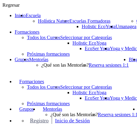
Regresar
Inicio
Escuela
Holística Nature
Escuelas Formadoras
Holistic EcoYoga
Umanagea
Formaciones
Todos los Cursos
Seleccionar por Categorías
Holistic EcoYoga
EcoSer Yoga
Yoga y Medic
Próximas formaciones
Grupos
Mentorías
Blo
¿Qué son las Mentorías?
Reserva sesiones 1:1
Formaciones
Todos los Cursos
Seleccionar por Categorías
Holistic EcoYoga
EcoSer Yoga
Yoga y Medic
Próximas formaciones
Grupos
Mentorías
¿Qué son las Mentorías?
Reserva sesiones 1:
Registro
Inicio de Sesión