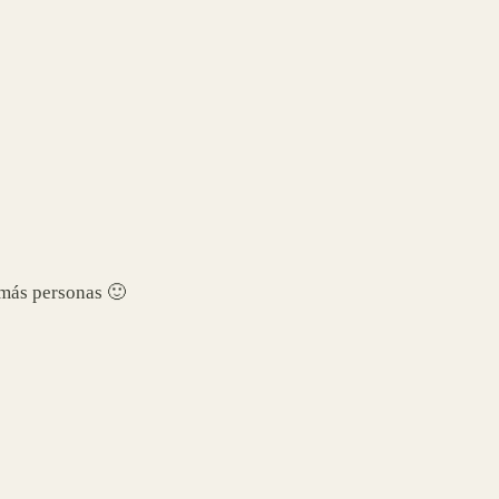
a más personas
🙂