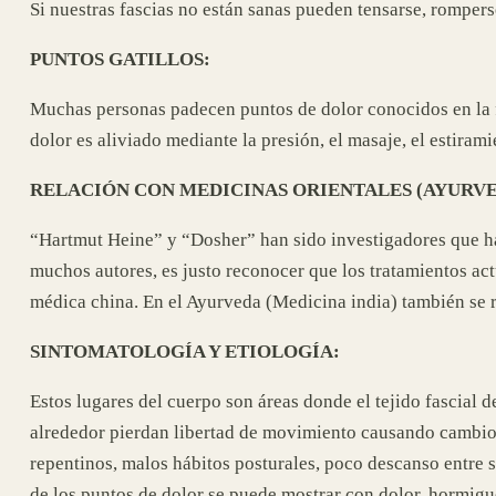
Si nuestras fascias no están sanas pueden tensarse, romperse
PUNTOS GATILLOS:
Muchas personas padecen puntos de dolor conocidos en la f
dolor es aliviado mediante la presión, el masaje, el estiram
RELACIÓN CON MEDICINAS ORIENTALES (AYURVE
“Hartmut Heine” y “Dosher” han sido investigadores que han
muchos autores, es justo reconocer que los tratamientos ac
médica china. En el Ayurveda (Medicina india) también se
SINTOMATOLOGÍA Y ETIOLOGÍA:
Estos lugares del cuerpo son áreas donde el tejido fascial 
alrededor pierdan libertad de movimiento causando cambios 
repentinos, malos hábitos posturales, poco descanso entre s
de los puntos de dolor se puede mostrar con dolor, hormigu