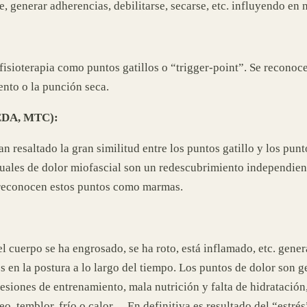
, generar adherencias, debilitarse, secarse, etc. influyendo en 
isioterapia como puntos gatillos o “trigger-point”. Se recono
iento o la punción seca.
DA, MTC):
 resaltado la gran similitud entre los puntos gatillo y los pun
tuales de dolor miofascial son un redescubrimiento independient
 reconocen estos puntos como marmas.
del cuerpo se ha engrosado, se ha roto, está inflamado, etc. ge
en la postura a lo largo del tiempo. Los puntos de dolor son g
esiones de entrenamiento, mala nutrición y falta de hidratación,
eo, temblor, frío o calor… En definitiva es resultado del “estr