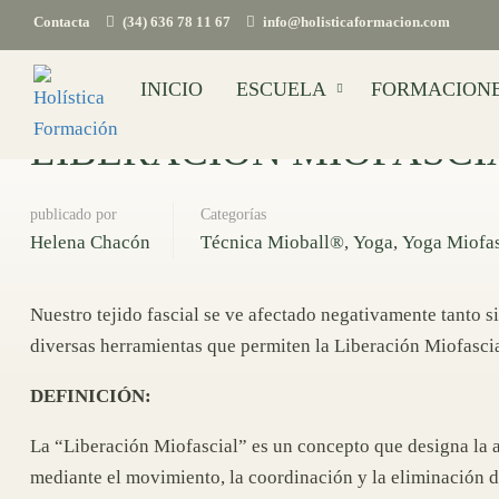
Contacta
(34) 636 78 11 67
info@holisticaformacion.com
INICIO
ESCUELA
FORMACION
LIBERACIÓN MIOFASCIA
publicado por
Categorías
Helena Chacón
Técnica Mioball®
,
Yoga
,
Yoga Miofas
Nuestro tejido fascial se ve afectado negativamente tanto 
diversas herramientas que permiten la Liberación Miofasci
DEFINICIÓN:
La “Liberación Miofascial” es un concepto que designa la a
mediante el movimiento, la coordinación y la eliminación de