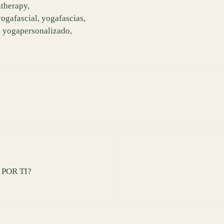
atherapy
,
yogafascial
,
yogafascias
,
,
yogapersonalizado
,
POR TI?