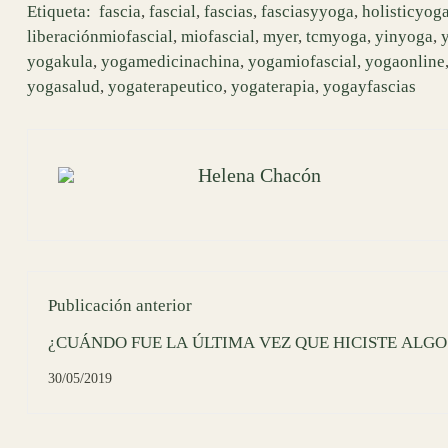
Etiqueta:
fascia
,
fascial
,
fascias
,
fasciasyyoga
,
holisticyog
liberaciónmiofascial
,
miofascial
,
myer
,
tcmyoga
,
yinyoga
,
yogakula
,
yogamedicinachina
,
yogamiofascial
,
yogaonline
yogasalud
,
yogaterapeutico
,
yogaterapia
,
yogayfascias
Helena Chacón
Publicación anterior
¿CUÁNDO FUE LA ÚLTIMA VEZ QUE HICISTE ALGO 
30/05/2019