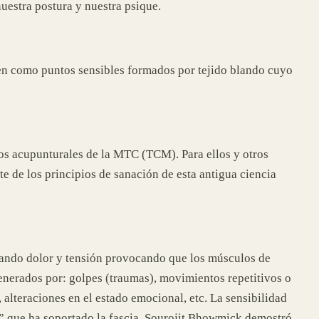
nuestra postura y nuestra psique.
cen como puntos sensibles formados por tejido blando cuyo
tos acupunturales de la MTC (TCM). Para ellos y otros
e de los principios de sanación de esta antigua ciencia
nerando dolor y tensión provocando que los músculos de
enerados por: golpes (traumas), movimientos repetitivos o
 alteraciones en el estado emocional, etc. La sensibilidad
és” que ha soportado la fascia. Sourojit Bhowmick demostró