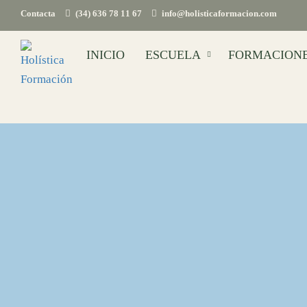
Contacta
(34) 636 78 11 67
info@holisticaformacion.com
INICIO
ESCUELA
FORMACION