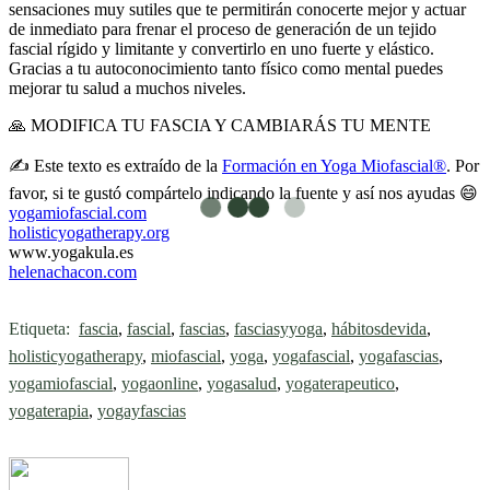
sensaciones muy sutiles que te permitirán conocerte mejor y actuar
de inmediato para frenar el proceso de generación de un tejido
fascial rígido y limitante y convertirlo en uno fuerte y elástico.
Gracias a tu autoconocimiento tanto físico como mental puedes
mejorar tu salud a muchos niveles.
🙏
MODIFICA TU FASCIA Y CAMBIARÁS TU MENTE
✍️
Este texto es extraído de la
Formación en Yoga Miofascial®
. Por
favor, si te gustó compártelo indicando la fuente y así nos ayudas
😄
yogamiofascial.com
holisticyogatherapy.org
www.yogakula.es
helenachacon.com
Etiqueta:
fascia
,
fascial
,
fascias
,
fasciasyyoga
,
hábitosdevida
,
holisticyogatherapy
,
miofascial
,
yoga
,
yogafascial
,
yogafascias
,
yogamiofascial
,
yogaonline
,
yogasalud
,
yogaterapeutico
,
yogaterapia
,
yogayfascias