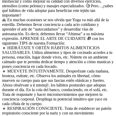
miofascial y cómo mejorar su calidad con diversos ejercicios,
utensilios (como pelotas) y masajes especializados.
🧐
Pero…¿sabes
qué hábitos de vida adoptar para beneficiar este tejido tan
importante?
🙏
En muchas ocasiones se nos olvida que Yoga va más allá de la
esterilla. Debemos llevar
conciencia a cada acto cotidiano y
aprender el arte de “autocuidarnos” y desarrollar vías de
autosanación. Es decir, debemos llevar “Ahimsa” a su máxima
expresión. APRENDE EL ARTE DE CUIDARTE
🎁
con los
siguientes TIPS de nuestra Formación:
🔹
HIDRÁTATE Y OBTÉN HÁBITOS ALIMENTICIOS
SALUDABLES. Utiliza alimentos y tipos de cocinado acordes a tu
persona, estación, lugar donde vives, etc. Nútrete en un ambiente
calmado que te permita dedicar tiempo y atención a cómo masticas y
pones conciencia en cada bocado.
🔹
MÚEVETE INTUITIVAMENTE. Desperézate cada mañana,
bosteza, estírate, etc. Observa los animales en libertad, cómo
mueven su cuerpo para que sus fascias estén elásticas y fuertes.
Ahora obsérvate a ti mism@, los hábitos posturales que adoptas
durante el día. En la cola del banco, conduciendo, en el sofá, etc.
Trata de reajustarte y hacer micromovimientos que mejoren tu
conciencia corporal. Despliega tu potencial intuitivo que yace en
cada célula de tu cuerpo.
🔹
RESPIRACIÓN CONSCIENTE. Trata de establecer un patrón
respiratorio consciente por la nariz y con un movimiento