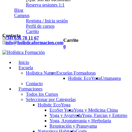
Reserva sesiones 1:1
Blog
Campus
Registra / Inicia sesión
Perfil de cursos
Carrito
Contacta
(34) 636 78 11 67
Carrito
info@holisticaformacion.com
0
Inicio
Escuela
Holística Nature
Escuelas Formadoras
Holistic EcoYoga
Umanagea
Contacto
Formaciones
Todos los Cursos
Seleccionar por Categorías
Holistic EcoYoga
EcoSer Yoga
Yoga y Medicina China
Yoga y Ayurveda
Yoga, Fascias y Entorno
Yoga, Aromaterapia y Herbolaria
Respiración y Pranayama
Naturaleza Habitada
Gratis