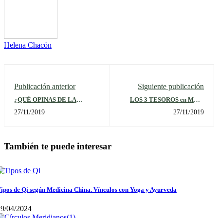
Helena Chacón
Publicación anterior
Siguiente publicación
¿QUÉ OPINAS DE LA
LOS 3 TESOROS en MTC.
SUERTE?
INTRODUCCIÓN
27/11/2019
27/11/2019
También te puede interesar
ipos de Qi según Medicina China. Vínculos con Yoga y Ayurveda
29/04/2024