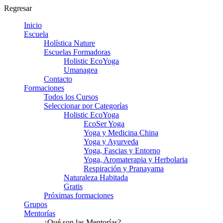
Regresar
Inicio
Escuela
Holística Nature
Escuelas Formadoras
Holistic EcoYoga
Umanagea
Contacto
Formaciones
Todos los Cursos
Seleccionar por Categorías
Holistic EcoYoga
EcoSer Yoga
Yoga y Medicina China
Yoga y Ayurveda
Yoga, Fascias y Entorno
Yoga, Aromaterapia y Herbolaria
Respiración y Pranayama
Naturaleza Habitada
Gratis
Próximas formaciones
Grupos
Mentorías
¿Qué son las Mentorías?