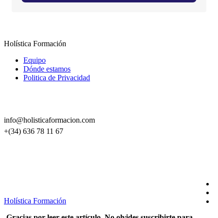
Holística Formación
Equipo
Dónde estamos
Politica de Privacidad
CONTACTO
info@holisticaformacion.com
+(34) 636 78 11 67
SÍGUENOS EN REDES
Holística Formación
Gracias por leer este artículo. No olvides suscribirte para