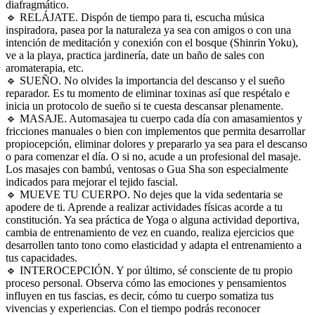
diafragmático.
🔹
RELÁJATE. Dispón de tiempo para ti, escucha música
inspiradora, pasea por la naturaleza ya sea con amigos o con una
intención de meditación y conexión con el bosque (Shinrin Yoku),
ve a la playa, practica jardinería, date un baño de sales con
aromaterapia, etc.
🔹
SUEÑO. No olvides la importancia del descanso y el sueño
reparador. Es tu momento de eliminar toxinas así que respétalo e
inicia un protocolo de sueño si te cuesta descansar plenamente.
🔹
MASAJE. Automasajea tu cuerpo cada día con amasamientos y
fricciones manuales o bien con implementos que permita desarrollar
propiocepción, eliminar dolores y prepararlo ya sea para el descanso
o para comenzar el día. O si no, acude a un profesional del masaje.
Los masajes con bambú, ventosas o Gua Sha son especialmente
indicados para mejorar el tejido fascial.
🔹
MUEVE TU CUERPO. No dejes que la vida sedentaria se
apodere de ti. Aprende a realizar actividades físicas acorde a tu
constitución. Ya sea práctica de Yoga o alguna actividad deportiva,
cambia de entrenamiento de vez en cuando, realiza ejercicios que
desarrollen tanto tono como elasticidad y adapta el entrenamiento a
tus capacidades.
🔹
INTEROCEPCIÓN. Y por último, sé consciente de tu propio
proceso personal. Observa cómo las emociones y pensamientos
influyen en tus fascias, es decir, cómo tu cuerpo somatiza tus
vivencias y experiencias. Con el tiempo podrás reconocer