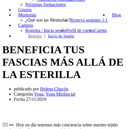
Próximas formaciones
Grupos
Mentorías
Blog
¿Qué son las Mentorías?
Reserva sesiones 1:1
Campus
Registra / Inicia sesión
Perfil de cursos
Carrito
Registro
Inicio de Sesión
BENEFICIA TUS
FASCIAS MÁS ALLÁ DE
LA ESTERILLA
publicado por
Helena Chacón
Categorías
Yoga
,
Yoga Miofascial
Fecha
27/11/2019
🙋‍♀️
👀
Hoy en día tenemos más conciencia sobre nuestro tejido