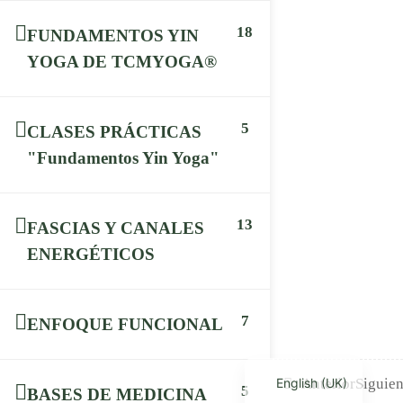
Politica de Privacidad
18
FUNDAMENTOS YIN
CONTACTO
YOGA DE TCMYOGA®
info@holisticaformacion.com
+(34) 636 78 11 67
5
CLASES PRÁCTICAS
"Fundamentos Yin Yoga"
SÍGUENOS EN REDES
13
FASCIAS Y CANALES
ENERGÉTICOS
Holística Formación
7
ENFOQUE FUNCIONAL
Gracias por leer este artículo. No olvides suscribirte para no
perderte los próximos.
English (UK)
Anterior
Siguien
5
BASES DE MEDICINA