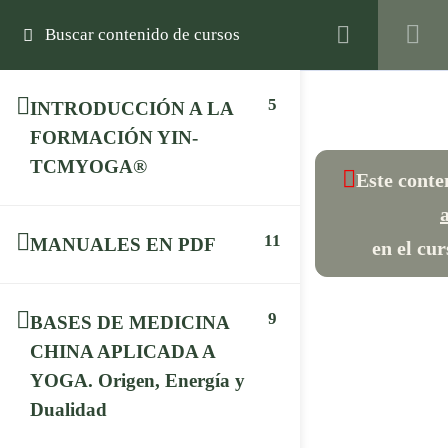
0
Newsletter
Registro
Inicio de Sesión
5
INTRODUCCIÓN A LA
FORMACIÓN YIN-
Suscríbete para recibir ofertas, artículos,
novedades...
TCMYOGA®
Este conte
11
MANUALES EN PDF
en el cur
Suscripción
9
BASES DE MEDICINA
CHINA APLICADA A
HOLÍSTICA FORMACIÓN
YOGA. Origen, Energía y
Equipo
Dualidad
Dónde estamos