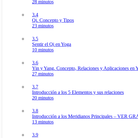
28 minutos
3.4
Qi. Concepto y Tipos
23 minutos
3.5
Sentir el Qi en Yoga
10 minutos
3.6
Yin y Yang. Concepto, Relaciones y Aplicaciones en 
27 minutos
3.7
Introducción a los 5 Elementos y sus relaciones
20 minutos
3.8
Introducción a los Meridianos Principales – VER GR
13 minutos
3.9