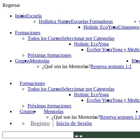
Regresar
Inicio
Escuela
Holística Nature
Escuelas Formadoras
Holistic EcoYoga
Umanagea
Formaciones
Todos los Cursos
Seleccionar por Categorías
Holistic EcoYoga
EcoSer Yoga
Yoga y Medic
Próximas formaciones
Grupos
Mentorías
Blo
¿Qué son las Mentorías?
Reserva sesiones 1:1
Formaciones
Todos los Cursos
Seleccionar por Categorías
Holistic EcoYoga
EcoSer Yoga
Yoga y Medic
Próximas formaciones
Grupos
Mentorías
¿Qué son las Mentorías?
Reserva sesiones 1:
Registro
Inicio de Sesión