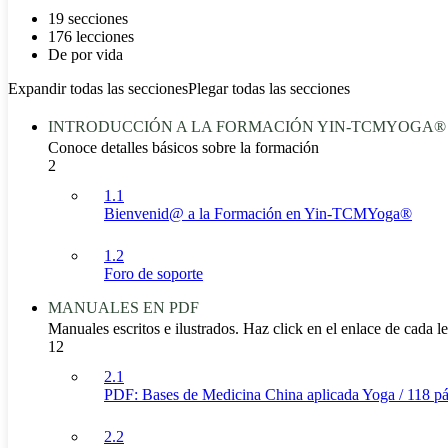
19 secciones
176 lecciones
De por vida
Expandir todas las secciones
Plegar todas las secciones
INTRODUCCIÓN A LA FORMACIÓN YIN-TCMYOGA®
Conoce detalles básicos sobre la formación
2
1.1
Bienvenid@ a la Formación en Yin-TCMYoga®
1.2
Foro de soporte
MANUALES EN PDF
Manuales escritos e ilustrados. Haz click en el enlace de cada l
12
2.1
PDF: Bases de Medicina China aplicada Yoga / 118 pá
2.2