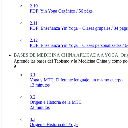
2.10
PDF: Yin Yoga Orgánico / 56 págs.
2.11
PDF: Enseñanza Yin Yoga – Clases grupales / 34 págs
2.12
PDF: Enseñanza Yin Yoga – Clases personalizadas / 6
BASES DE MEDICINA CHINA APLICADA A YOGA. Origen,
Aprende las bases del Taoismo y la Medicina China y cómo po
9
3.1
Yoga y MTC. Diferente lenguaje, un mismo cuerpo
13 minutos
3.2
Origen e Historia de la MTC
22 minutos
3.3
Origen e Historia del Yoga