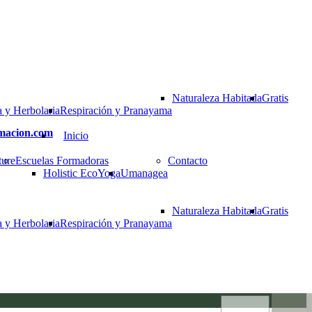
Naturaleza Habitada
Gratis
 y Herbolaria
Respiración y Pranayama
rmacion.com
Inicio
ture
Escuelas Formadoras
Contacto
Holistic EcoYoga
Umanagea
Naturaleza Habitada
Gratis
 y Herbolaria
Respiración y Pranayama