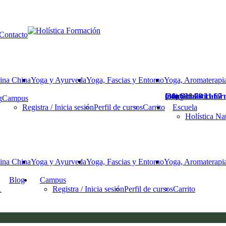
Contacto
ina China
Yoga y Ayurveda
Yoga, Fascias y Entorno
Yoga, Aromaterapia
Contacta
(34) 636 78 11 67
info@holisticafo
g
Campus
Registra / Inicia sesión
Perfil de cursos
Carrito
Escuela
Holística Na
ina China
Yoga y Ayurveda
Yoga, Fascias y Entorno
Yoga, Aromaterapia
Blog
Campus
1
Registra / Inicia sesión
Perfil de cursos
Carrito