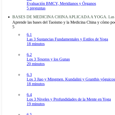
Evaluación BMCY, Meridianos y Órganos
5 preguntas
BASES DE MEDICINA CHINA APLICADA A YOGA. Las t
Aprende las bases del Taoismo y la Medicina China y cómo po
5
6.1
Las 3 Sustancias Fundamentales y Estilos de Yoga
18 minutos
6.2
Los 3 Tesoros y los Gunas
20 minutos
6.3
Los 3 Jiao y Mingmen. Kundalini y Granthis yóguicos
18 minutos
6.4
Los 3 Niveles y Profundidades de la Mente en Yoga
19 minutos
6.5