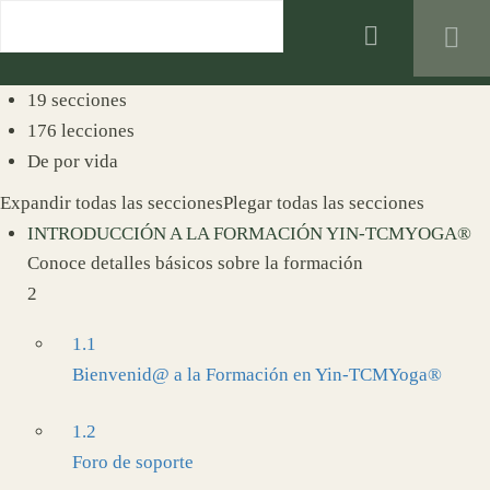
0
Registro
Inicio de Sesión
19 secciones
176 lecciones
De por vida
Expandir todas las secciones
Plegar todas las secciones
INTRODUCCIÓN A LA FORMACIÓN YIN-TCMYOGA®
Conoce detalles básicos sobre la formación
2
1.1
Bienvenid@ a la Formación en Yin-TCMYoga®
1.2
Foro de soporte