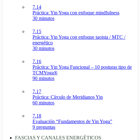
7.14
Práctica: Yin Yoga con enfoque mindfulness
30 minutos
7.15
Práctica: Yin Yoga con enfoque taoista / MTC /
energético
30 minutos
7.16
Práctica: Yin Yoga Funcional – 10 posturas tipo de
TCMYoga®
90 minutos
7.17
Práctica: Círculo de Meridianos Yin
60 minutos
7.18
Evaluación “Fundamentos de Yin Yoga”
9 preguntas
FASCIAS Y CANALES ENERGÉTICOS