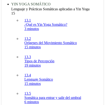
YIN YOGA SOMÁTICO
Lenguaje y Prácticas Somáticas aplicadas a Yin Yoga
15
13.1
¿Qué es Yin Yoga Somático?
3 minutos
13.2
Orígenes del Movimiento Somático
15 minutos
13.3
Tipos de Percepción
19 minutos
13.4
Lenguaje Somático
15 minutos
13.5
Somática para entrar y salir del umbral
6 minutos