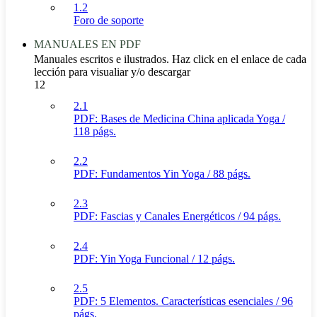
1.2
Foro de soporte
MANUALES EN PDF
Manuales escritos e ilustrados. Haz click en el enlace de cada
lección para visualiar y/o descargar
12
2.1
PDF: Bases de Medicina China aplicada Yoga /
118 págs.
2.2
PDF: Fundamentos Yin Yoga / 88 págs.
2.3
PDF: Fascias y Canales Energéticos / 94 págs.
2.4
PDF: Yin Yoga Funcional / 12 págs.
2.5
PDF: 5 Elementos. Características esenciales / 96
págs.