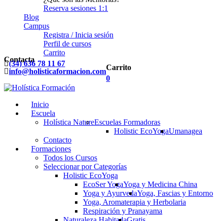
Reserva sesiones 1:1
Blog
Campus
Registra / Inicia sesión
Perfil de cursos
Carrito
Contacta
(34) 636 78 11 67
Carrito
info@holisticaformacion.com
0
Inicio
Escuela
Holística Nature
Escuelas Formadoras
Holistic EcoYoga
Umanagea
Contacto
Formaciones
Todos los Cursos
Seleccionar por Categorías
Holistic EcoYoga
EcoSer Yoga
Yoga y Medicina China
Yoga y Ayurveda
Yoga, Fascias y Entorno
Yoga, Aromaterapia y Herbolaria
Respiración y Pranayama
Naturaleza Habitada
Gratis