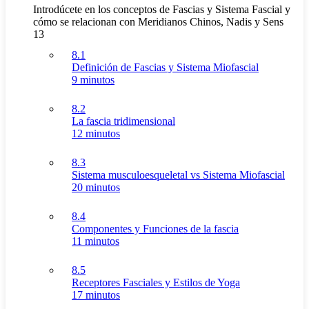
Introdúcete en los conceptos de Fascias y Sistema Fascial y
cómo se relacionan con Meridianos Chinos, Nadis y Sens
13
8.1
Definición de Fascias y Sistema Miofascial
9 minutos
8.2
La fascia tridimensional
12 minutos
8.3
Sistema musculoesqueletal vs Sistema Miofascial
20 minutos
8.4
Componentes y Funciones de la fascia
11 minutos
8.5
Receptores Fasciales y Estilos de Yoga
17 minutos