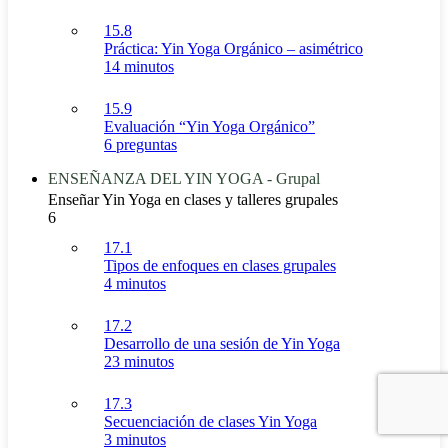
15.8
Práctica: Yin Yoga Orgánico – asimétrico
14 minutos
15.9
Evaluación “Yin Yoga Orgánico”
6 preguntas
ENSEÑANZA DEL YIN YOGA - Grupal
Enseñar Yin Yoga en clases y talleres grupales
6
17.1
Tipos de enfoques en clases grupales
4 minutos
17.2
Desarrollo de una sesión de Yin Yoga
23 minutos
17.3
Secuenciación de clases Yin Yoga
3 minutos