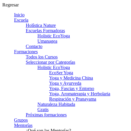
Regresar
Inicio
Escuela
Holística Nature
Escuelas Formadoras
Holistic EcoYoga
Umanagea
Contacto
Formaciones
Todos los Cursos
Seleccionar por Categorías
Holistic EcoYoga
EcoSer Yoga
Yoga y Medicina China
Yoga y Ayurveda
Yoga, Fascias y Entorno
Yoga, Aromaterapia y Herbolaria
Respiración y Pranayama
Naturaleza Habitada
Gratis
Próximas formaciones
Grupos
Mentorías
¿Qué son las Mentorías?