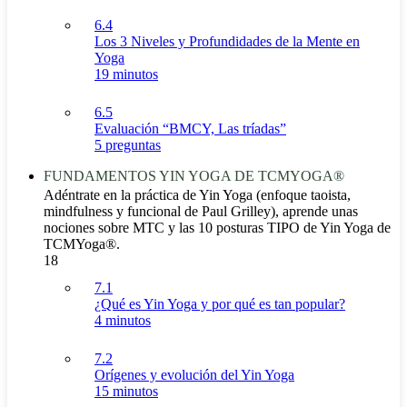
6.4
Los 3 Niveles y Profundidades de la Mente en
Yoga
19 minutos
6.5
Evaluación “BMCY, Las tríadas”
5 preguntas
FUNDAMENTOS YIN YOGA DE TCMYOGA®
Adéntrate en la práctica de Yin Yoga (enfoque taoista,
mindfulness y funcional de Paul Grilley), aprende unas
nociones sobre MTC y las 10 posturas TIPO de Yin Yoga de
TCMYoga®.
18
7.1
¿Qué es Yin Yoga y por qué es tan popular?
4 minutos
7.2
Orígenes y evolución del Yin Yoga
15 minutos