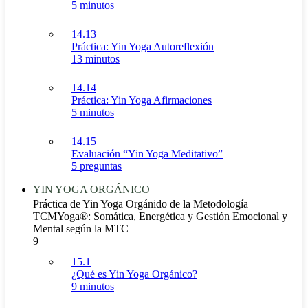
5 minutos
14.13
Práctica: Yin Yoga Autoreflexión
13 minutos
14.14
Práctica: Yin Yoga Afirmaciones
5 minutos
14.15
Evaluación “Yin Yoga Meditativo”
5 preguntas
YIN YOGA ORGÁNICO
Práctica de Yin Yoga Orgánido de la Metodología
TCMYoga®: Somática, Energética y Gestión Emocional y
Mental según la MTC
9
15.1
¿Qué es Yin Yoga Orgánico?
9 minutos