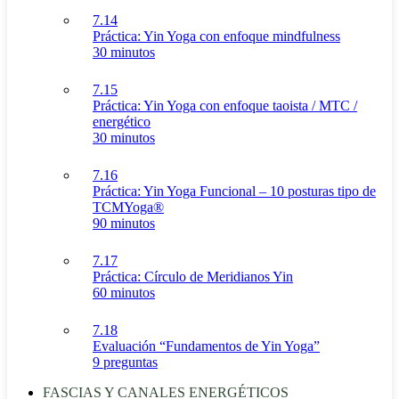
7.14
Práctica: Yin Yoga con enfoque mindfulness
30 minutos
7.15
Práctica: Yin Yoga con enfoque taoista / MTC /
energético
30 minutos
7.16
Práctica: Yin Yoga Funcional – 10 posturas tipo de
TCMYoga®
90 minutos
7.17
Práctica: Círculo de Meridianos Yin
60 minutos
7.18
Evaluación “Fundamentos de Yin Yoga”
9 preguntas
FASCIAS Y CANALES ENERGÉTICOS