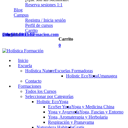
Reserva sesiones 1:1
Blog
Campus
Registra / Inicia sesión
Perfil de cursos
Carrito
Contacta
(34) 636 78 11 67
info@holisticaformacion.com
Carrito
0
Inicio
Escuela
Holística Nature
Escuelas Formadoras
Holistic EcoYoga
Umanagea
Contacto
Formaciones
Todos los Cursos
Seleccionar por Categorías
Holistic EcoYoga
EcoSer Yoga
Yoga y Medicina China
Yoga y Ayurveda
Yoga, Fascias y Entorno
Yoga, Aromaterapia y Herbolaria
Respiración y Pranayama
Naturaleza Habitada
Gratis