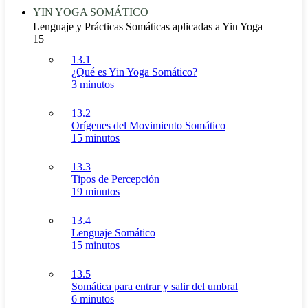
YIN YOGA SOMÁTICO
Lenguaje y Prácticas Somáticas aplicadas a Yin Yoga
15
13.1
¿Qué es Yin Yoga Somático?
3 minutos
13.2
Orígenes del Movimiento Somático
15 minutos
13.3
Tipos de Percepción
19 minutos
13.4
Lenguaje Somático
15 minutos
13.5
Somática para entrar y salir del umbral
6 minutos