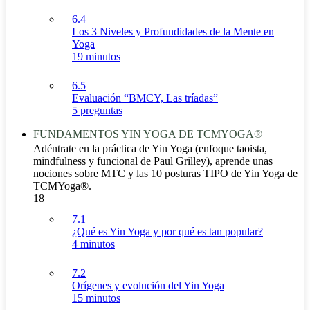
6.4
Los 3 Niveles y Profundidades de la Mente en
Yoga
19 minutos
6.5
Evaluación “BMCY, Las tríadas”
5 preguntas
FUNDAMENTOS YIN YOGA DE TCMYOGA®
Adéntrate en la práctica de Yin Yoga (enfoque taoista,
mindfulness y funcional de Paul Grilley), aprende unas
nociones sobre MTC y las 10 posturas TIPO de Yin Yoga de
TCMYoga®.
18
7.1
¿Qué es Yin Yoga y por qué es tan popular?
4 minutos
7.2
Orígenes y evolución del Yin Yoga
15 minutos