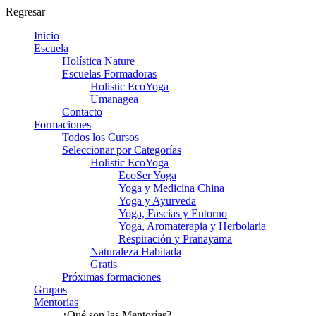
Regresar
Inicio
Escuela
Holística Nature
Escuelas Formadoras
Holistic EcoYoga
Umanagea
Contacto
Formaciones
Todos los Cursos
Seleccionar por Categorías
Holistic EcoYoga
EcoSer Yoga
Yoga y Medicina China
Yoga y Ayurveda
Yoga, Fascias y Entorno
Yoga, Aromaterapia y Herbolaria
Respiración y Pranayama
Naturaleza Habitada
Gratis
Próximas formaciones
Grupos
Mentorías
¿Qué son las Mentorías?