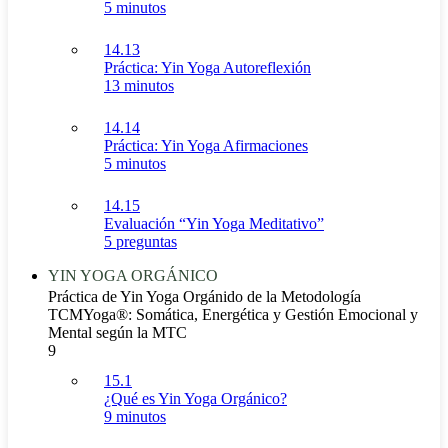
5 minutos
14.13
Práctica: Yin Yoga Autoreflexión
13 minutos
14.14
Práctica: Yin Yoga Afirmaciones
5 minutos
14.15
Evaluación “Yin Yoga Meditativo”
5 preguntas
YIN YOGA ORGÁNICO
Práctica de Yin Yoga Orgánido de la Metodología
TCMYoga®: Somática, Energética y Gestión Emocional y
Mental según la MTC
9
15.1
¿Qué es Yin Yoga Orgánico?
9 minutos