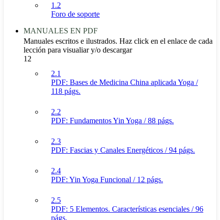
1.2
Foro de soporte
MANUALES EN PDF
Manuales escritos e ilustrados. Haz click en el enlace de cada
lección para visualiar y/o descargar
12
2.1
PDF: Bases de Medicina China aplicada Yoga /
118 págs.
2.2
PDF: Fundamentos Yin Yoga / 88 págs.
2.3
PDF: Fascias y Canales Energéticos / 94 págs.
2.4
PDF: Yin Yoga Funcional / 12 págs.
2.5
PDF: 5 Elementos. Características esenciales / 96
págs.