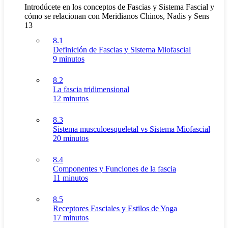
Introdúcete en los conceptos de Fascias y Sistema Fascial y
cómo se relacionan con Meridianos Chinos, Nadis y Sens
13
8.1
Definición de Fascias y Sistema Miofascial
9 minutos
8.2
La fascia tridimensional
12 minutos
8.3
Sistema musculoesqueletal vs Sistema Miofascial
20 minutos
8.4
Componentes y Funciones de la fascia
11 minutos
8.5
Receptores Fasciales y Estilos de Yoga
17 minutos