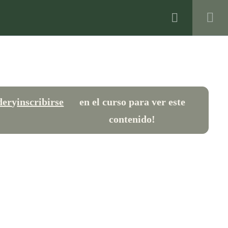
S
CONTACTO
Registro
Inicio de Sesión
info@holisticaformacion.com
+(34) 636 78 11 67
der
y
inscribirse
en el curso para ver este
SÍGUENOS EN REDES
contenido!