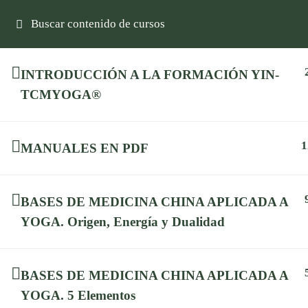
Contacta
(34) 636 78 11 67
info@holisticaformacion.com
INICIO
ESCUELA
FORMACION
Newsletter
INTRODUCCIÓN A LA FORMACIÓN YIN-
TCMYOGA®
Suscríbete para recibir ofertas, artículos,
novedades...
1
MANUALES EN PDF
Suscripción
BASES DE MEDICINA CHINA APLICADA A
YOGA. Origen, Energía y Dualidad
BASES DE MEDICINA CHINA APLICADA A
YOGA. 5 Elementos
Holística Formación