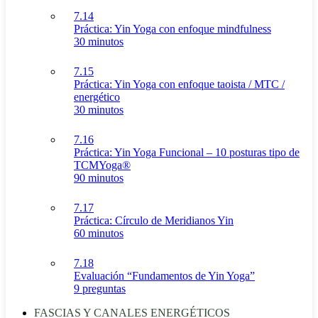
7.14
Práctica: Yin Yoga con enfoque mindfulness
30 minutos
7.15
Práctica: Yin Yoga con enfoque taoista / MTC /
energético
30 minutos
7.16
Práctica: Yin Yoga Funcional – 10 posturas tipo de
TCMYoga®
90 minutos
7.17
Práctica: Círculo de Meridianos Yin
60 minutos
7.18
Evaluación “Fundamentos de Yin Yoga”
9 preguntas
FASCIAS Y CANALES ENERGÉTICOS