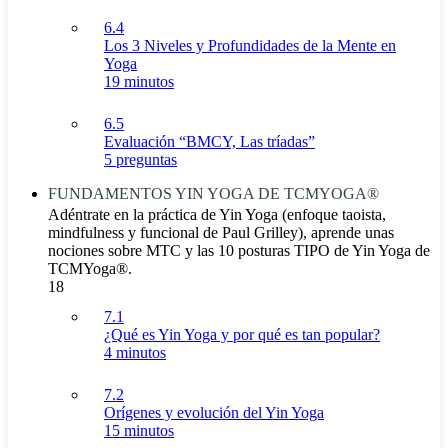
6.4
Los 3 Niveles y Profundidades de la Mente en
Yoga
19 minutos
6.5
Evaluación “BMCY, Las tríadas”
5 preguntas
FUNDAMENTOS YIN YOGA DE TCMYOGA®
Adéntrate en la práctica de Yin Yoga (enfoque taoista,
mindfulness y funcional de Paul Grilley), aprende unas
nociones sobre MTC y las 10 posturas TIPO de Yin Yoga de
TCMYoga®.
18
7.1
¿Qué es Yin Yoga y por qué es tan popular?
4 minutos
7.2
Orígenes y evolución del Yin Yoga
15 minutos