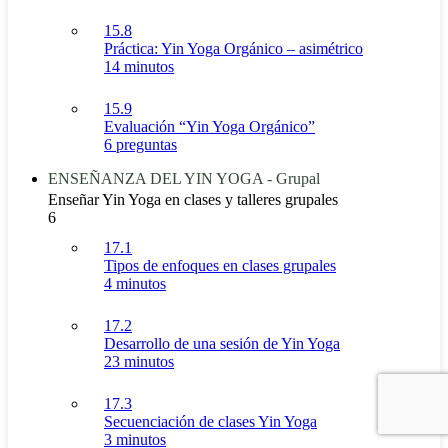
15.8
Práctica: Yin Yoga Orgánico – asimétrico
14 minutos
15.9
Evaluación “Yin Yoga Orgánico”
6 preguntas
ENSEÑANZA DEL YIN YOGA - Grupal
Enseñar Yin Yoga en clases y talleres grupales
6
17.1
Tipos de enfoques en clases grupales
4 minutos
17.2
Desarrollo de una sesión de Yin Yoga
23 minutos
17.3
Secuenciación de clases Yin Yoga
3 minutos