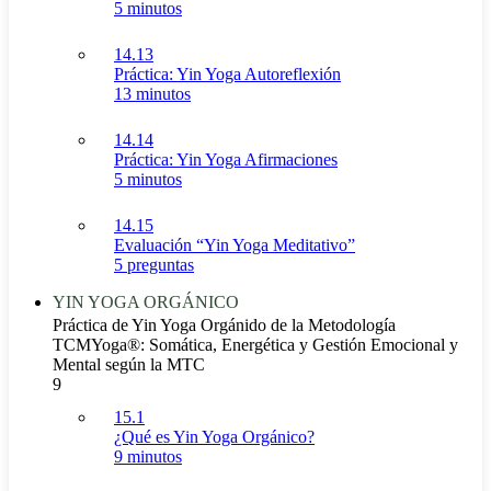
5 minutos
14.13
Práctica: Yin Yoga Autoreflexión
13 minutos
14.14
Práctica: Yin Yoga Afirmaciones
5 minutos
14.15
Evaluación “Yin Yoga Meditativo”
5 preguntas
YIN YOGA ORGÁNICO
Práctica de Yin Yoga Orgánido de la Metodología
TCMYoga®: Somática, Energética y Gestión Emocional y
Mental según la MTC
9
15.1
¿Qué es Yin Yoga Orgánico?
9 minutos