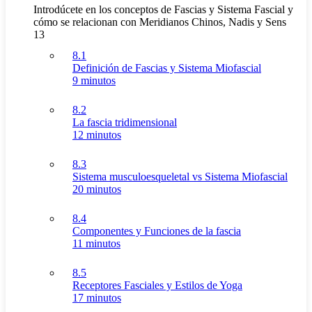
Introdúcete en los conceptos de Fascias y Sistema Fascial y
cómo se relacionan con Meridianos Chinos, Nadis y Sens
13
8.1
Definición de Fascias y Sistema Miofascial
9 minutos
8.2
La fascia tridimensional
12 minutos
8.3
Sistema musculoesqueletal vs Sistema Miofascial
20 minutos
8.4
Componentes y Funciones de la fascia
11 minutos
8.5
Receptores Fasciales y Estilos de Yoga
17 minutos