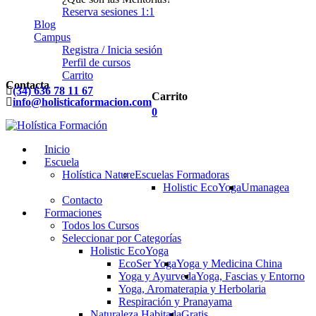
Reserva sesiones 1:1
Blog
Campus
Registra / Inicia sesión
Perfil de cursos
Carrito
Contacta
(34) 636 78 11 67
Carrito
info@holisticaformacion.com
0
Inicio
Escuela
Holística Nature
Escuelas Formadoras
Holistic EcoYoga
Umanagea
Contacto
Formaciones
Todos los Cursos
Seleccionar por Categorías
Holistic EcoYoga
EcoSer Yoga
Yoga y Medicina China
Yoga y Ayurveda
Yoga, Fascias y Entorno
Yoga, Aromaterapia y Herbolaria
Respiración y Pranayama
Naturaleza Habitada
Gratis