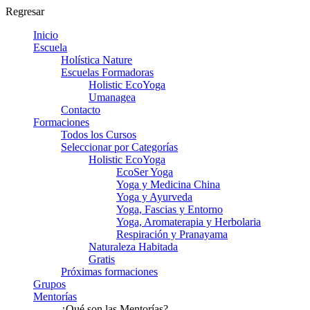
Regresar
Inicio
Escuela
Holística Nature
Escuelas Formadoras
Holistic EcoYoga
Umanagea
Contacto
Formaciones
Todos los Cursos
Seleccionar por Categorías
Holistic EcoYoga
EcoSer Yoga
Yoga y Medicina China
Yoga y Ayurveda
Yoga, Fascias y Entorno
Yoga, Aromaterapia y Herbolaria
Respiración y Pranayama
Naturaleza Habitada
Gratis
Próximas formaciones
Grupos
Mentorías
¿Qué son las Mentorías?