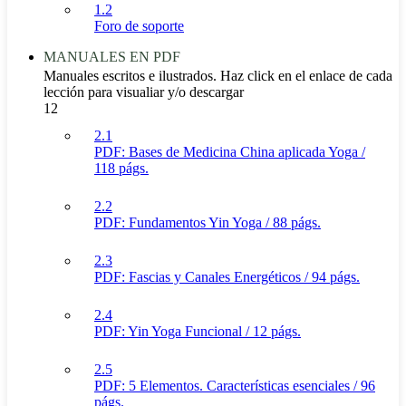
1.2
Foro de soporte
MANUALES EN PDF
Manuales escritos e ilustrados. Haz click en el enlace de cada
lección para visualiar y/o descargar
12
2.1
PDF: Bases de Medicina China aplicada Yoga /
118 págs.
2.2
PDF: Fundamentos Yin Yoga / 88 págs.
2.3
PDF: Fascias y Canales Energéticos / 94 págs.
2.4
PDF: Yin Yoga Funcional / 12 págs.
2.5
PDF: 5 Elementos. Características esenciales / 96
págs.