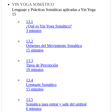
YIN YOGA SOMÁTICO
Lenguaje y Prácticas Somáticas aplicadas a Yin Yoga
15
13.1
¿Qué es Yin Yoga Somático?
3 minutos
13.2
Orígenes del Movimiento Somático
15 minutos
13.3
Tipos de Percepción
19 minutos
13.4
Lenguaje Somático
15 minutos
13.5
Somática para entrar y salir del umbral
6 minutos