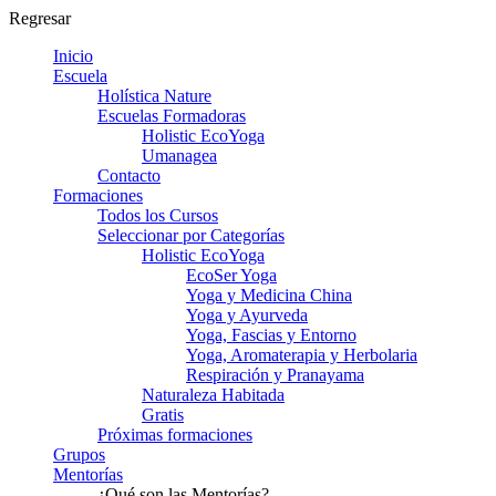
Regresar
Inicio
Escuela
Holística Nature
Escuelas Formadoras
Holistic EcoYoga
Umanagea
Contacto
Formaciones
Todos los Cursos
Seleccionar por Categorías
Holistic EcoYoga
EcoSer Yoga
Yoga y Medicina China
Yoga y Ayurveda
Yoga, Fascias y Entorno
Yoga, Aromaterapia y Herbolaria
Respiración y Pranayama
Naturaleza Habitada
Gratis
Próximas formaciones
Grupos
Mentorías
¿Qué son las Mentorías?