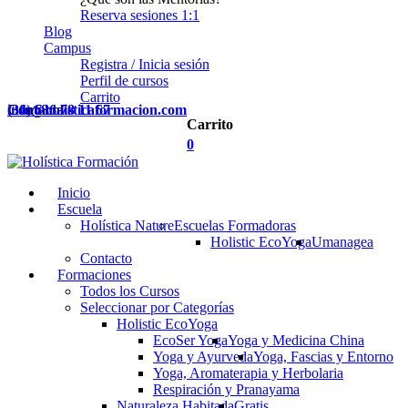
Reserva sesiones 1:1
Blog
Campus
Registra / Inicia sesión
Perfil de cursos
Carrito
Contacta
(34) 636 78 11 67
info@holisticaformacion.com
Carrito
0
Inicio
Escuela
Holística Nature
Escuelas Formadoras
Holistic EcoYoga
Umanagea
Contacto
Formaciones
Todos los Cursos
Seleccionar por Categorías
Holistic EcoYoga
EcoSer Yoga
Yoga y Medicina China
Yoga y Ayurveda
Yoga, Fascias y Entorno
Yoga, Aromaterapia y Herbolaria
Respiración y Pranayama
Naturaleza Habitada
Gratis