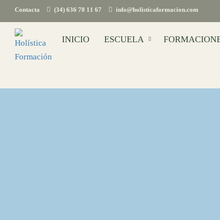
Contacta
(34) 636 78 11 67
info@holisticaformacion.com
INICIO
ESCUELA
FORMACION