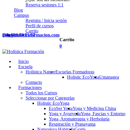
Reserva sesiones 1:1
Blog
Campus
Registra / Inicia sesión
Perfil de cursos
Carrito
Contacta
(34) 636 78 11 67
info@holisticaformacion.com
Carrito
0
Inicio
Escuela
Holística Nature
Escuelas Formadoras
Holistic EcoYoga
Umanagea
Contacto
Formaciones
Todos los Cursos
Seleccionar por Categorías
Holistic EcoYoga
EcoSer Yoga
Yoga y Medicina China
Yoga y Ayurveda
Yoga, Fascias y Entorno
Yoga, Aromaterapia y Herbolaria
Respiración y Pranayama
Naturaleza Habitada
Gratis