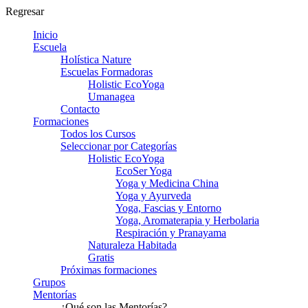
Regresar
Inicio
Escuela
Holística Nature
Escuelas Formadoras
Holistic EcoYoga
Umanagea
Contacto
Formaciones
Todos los Cursos
Seleccionar por Categorías
Holistic EcoYoga
EcoSer Yoga
Yoga y Medicina China
Yoga y Ayurveda
Yoga, Fascias y Entorno
Yoga, Aromaterapia y Herbolaria
Respiración y Pranayama
Naturaleza Habitada
Gratis
Próximas formaciones
Grupos
Mentorías
¿Qué son las Mentorías?